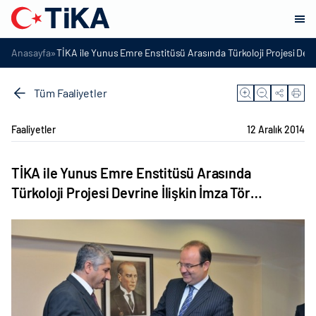
»
Anasayfa
TİKA ile Yunus Emre Enstitüsü Arasında Türkoloji Projesi Devr
Tüm Faaliyetler
Faaliyetler
12 Aralık 2014
TİKA ile Yunus Emre Enstitüsü Arasında
Türkoloji Projesi Devrine İlişkin İmza Tör…