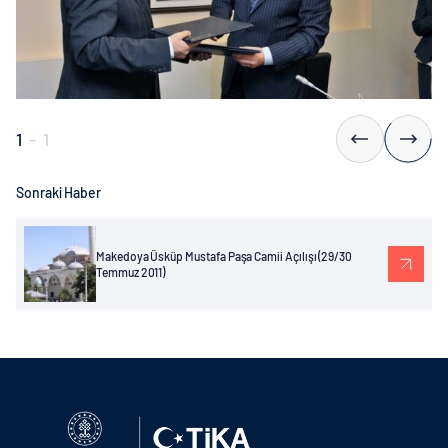
1
-
1
Sonraki Haber
Makedoya Üsküp Mustafa Paşa Camii Açılışı (29/30
Temmuz 2011)