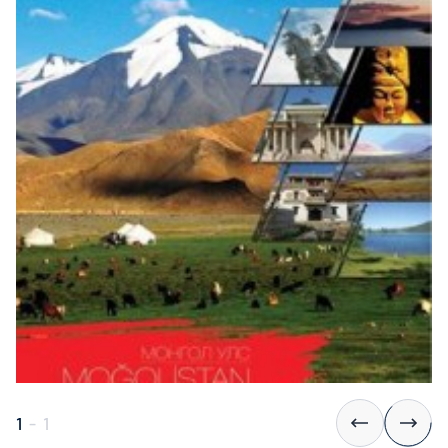
1
-
1