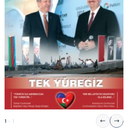
1
-
1