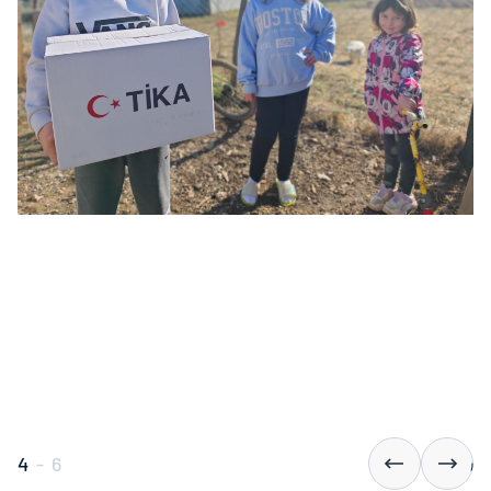
4
-
6