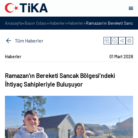
»
»
»
»
Anasayfa
Basın Odası
Haberler
Haberler
Ramazan’ın Bereketi Sancak B
Tüm Haberler
Haberler
01 Mart 2026
Ramazan’ın Bereketi Sancak Bölgesi’ndeki
İhtiyaç Sahipleriyle Buluşuyor