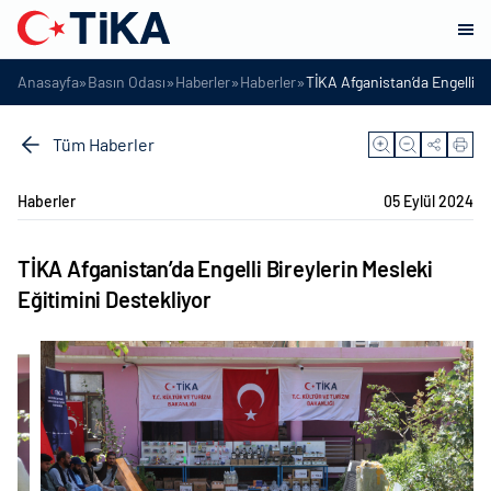
»
»
»
»
Anasayfa
Basın Odası
Haberler
Haberler
TİKA Afganistan’da Engelli Bi
Tüm Haberler
Haberler
05 Eylül 2024
TİKA Afganistan’da Engelli Bireylerin Mesleki
Eğitimini Destekliyor