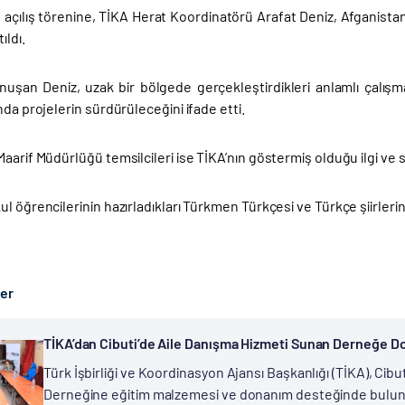
çılış törenine, TİKA Herat Koordinatörü Arafat Deniz, Afganistan M
ıldı.
uşan Deniz, uzak bir bölgede gerçekleştirdikleri anlamlı çalı
nda projelerin sürdürüleceğini ifade etti.
aarif Müdürlüğü temsilcileri ise TİKA’nın göstermiş olduğu ilgi ve 
l öğrencilerinin hazırladıkları Türkmen Türkçesi ve Türkçe şiirleri
ber
TİKA’dan Cibuti’de Aile Danışma Hizmeti Sunan Derneğe 
Türk İşbirliği ve Koordinasyon Ajansı Başkanlığı (TİKA), Cibu
Derneğine eğitim malzemesi ve donanım desteğinde bulu