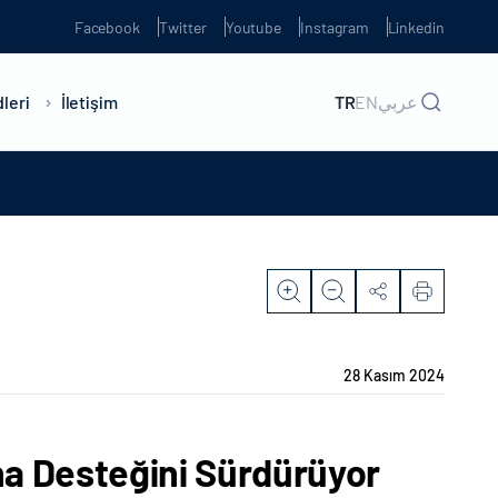
Facebook
Twitter
Youtube
Instagram
Linkedin
leri
İletişim
TR
EN
عربي
28 Kasım 2024
ına Desteğini Sürdürüyor