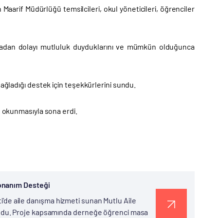
aarif Müdürlüğü temsilcileri, okul yöneticileri, öğrenciler
şmadan dolayı mutluluk duyduklarını ve mümkün olduğunca
sağladığı destek için teşekkürlerini sundu.
n okunmasıyla sona erdi.
Donanım Desteği
ti’de aile danışma hizmeti sunan Mutlu Aile
ndu. Proje kapsamında derneğe öğrenci masa