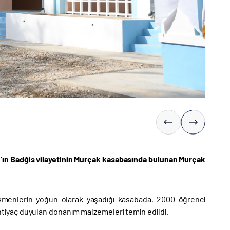
an’ın Badğis vilayetinin Murçak kasabasında bulunan Murçak
rkmenlerin yoğun olarak yaşadığı kasabada, 2000 öğrenci
a ihtiyaç duyulan donanım malzemeleri temin edildi.