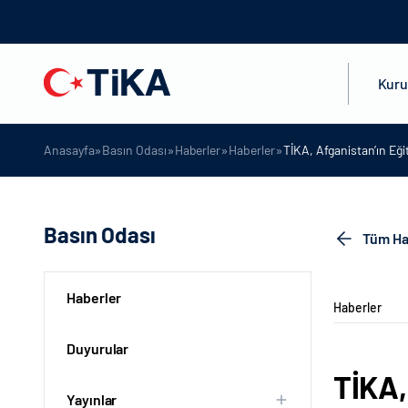
Kur
»
»
»
»
Anasayfa
Basın Odası
Haberler
Haberler
TİKA, Afganistan’ın Eği
Basın Odası
Tüm Ha
Haberler
Haberler
Duyurular
TİKA,
Yayınlar