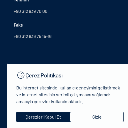
+90 312 939 70 00
Faks
+90 312 939 75 15-16
Çerez Politikası
Bu internet sitesinde, kullanıcı deneyimini geliştirmek
ve internet sitesinin verimli çalışmasını sağlamak
amacıyla çerezler kullanılmaktadır.
© 2024 T.C.Kültür ve Turizm Bakanlığı - Tüm hakları saklıdır
Çerezleri Kabul Et
Gizle