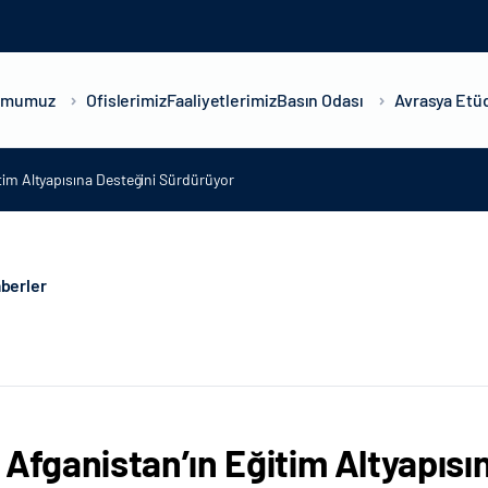
umumuz
Ofislerimiz
Faaliyetlerimiz
Basın Odası
Avrasya Etüd
tim Altyapısına Desteğini Sürdürüyor
berler
 Afganistan’ın Eğitim Altyapıs