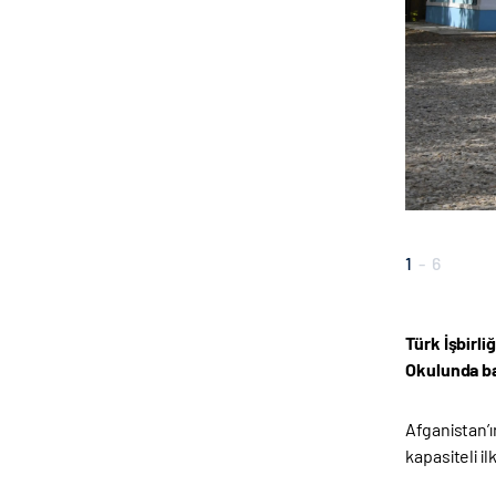
1
-
6
Türk İşbirl
Okulunda ba
Afganistan’
kapasiteli i