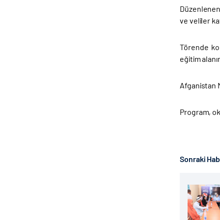
Düzenlenen a
ve veliler kat
Törende kon
eğitim alanı
Afganistan M
Program, oku
Sonraki Ha