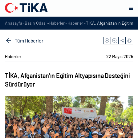
»
»
»
»
Anasayfa
Basın Odası
Haberler
Haberler
TİKA, Afganistan’ın Eğitim A
Tüm Haberler
Haberler
22 Mayıs 2025
TİKA, Afganistan’ın Eğitim Altyapısına Desteğini
Sürdürüyor