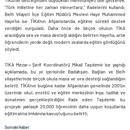
TİKA’nın desteğinden duydukları memnuniyeti dile getirerek,
“Türk milletine her zaman minnettarız.” ifadelerini kullandı.
Belh Vilayeti İlçe Eğitim Müdürü Mevlevi Hayır Muhammed
Hayırha ise TİKA’nın Afganistan’da eğitime sürekli destek
verdiğini vurguladı. Daha önce de birçok okulun TİKA
aracılığıyla sıra ve masa desteği aldığını belirten Hayırha, artık
öğrencilerin yerde değil, modern sıralarda eğitim gördüğünü
söyledi.
TİKA Mezar-ı Şerif Koordinatörü Mikail Taşdemir ise yaptığı
açıklamada, bu yıl içerisinde Badahşan, Bağlan ve Belh
vilayetlerinde birçok okula masa ve sıra desteği sağlandığını
belirtti. TİKA’nın bugüne kadar Afganistan genelinde 200’ün
üzerinde okul, enstitü ve eğitim merkezinin inşa, tadilat ve
donatımını gerçekleştirdiğini ifade eden Taşdemir, bu
projeyle yaklaşık 20.000 öğrencinin daha uygun koşullarda
eğitim alma imkânına kavuştuğunu belirtti.
Sonraki Haber