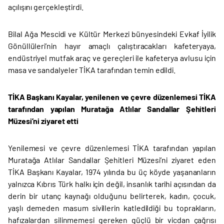
açılışını gerçekleştirdi.
Bilal Ağa Mescidi ve Kültür Merkezi bünyesindeki Evkaf İyilik
Gönüllüleri’nin hayır amaçlı çalıştıracakları kafeteryaya,
endüstriyel mutfak araç ve gereçleri ile kafeterya avlusu için
masa ve sandalyeler TİKA tarafından temin edildi.
TİKA Başkanı Kayalar, yenilenen ve çevre düzenlemesi
TİKA
tarafından
yapılan Muratağa Atlılar Sandallar Şehitleri
Müzesi’ni ziyaret etti
Yenilemesi ve çevre düzenlemesi TİKA tarafından yapılan
Muratağa Atlılar Sandallar Şehitleri Müzesi’ni ziyaret eden
TİKA Başkanı Kayalar, 1974 yılında bu üç köyde yaşananların
yalnızca Kıbrıs Türk halkı için değil, insanlık tarihi açısından da
derin bir utanç kaynağı olduğunu belirterek, kadın, çocuk,
yaşlı demeden masum sivillerin katledildiği bu toprakların,
hafızalardan silinmemesi gereken güçlü bir vicdan çağrısı