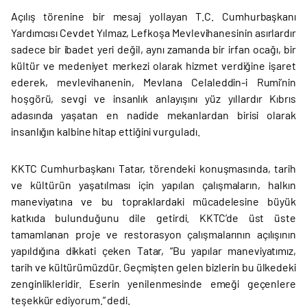
Açılış törenine bir mesaj yollayan T.C. Cumhurbaşkanı
Yardımcısı Cevdet Yılmaz, Lefkoşa Mevlevihanesinin asırlardır
sadece bir ibadet yeri değil, aynı zamanda bir irfan ocağı, bir
kültür ve medeniyet merkezi olarak hizmet verdiğine işaret
ederek, mevlevihanenin, Mevlana Celaleddin-i Rumi’nin
hoşgörü, sevgi ve insanlık anlayışını yüz yıllardır Kıbrıs
adasında yaşatan en nadide mekanlardan birisi olarak
insanlığın kalbine hitap ettiğini vurguladı.
KKTC Cumhurbaşkanı Tatar, törendeki konuşmasında, tarih
ve kültürün yaşatılması için yapılan çalışmaların, halkın
maneviyatına ve bu topraklardaki mücadelesine büyük
katkıda bulunduğunu dile getirdi. KKTC’de üst üste
tamamlanan proje ve restorasyon çalışmalarının açılışının
yapıldığına dikkati çeken Tatar, “Bu yapılar maneviyatımız,
tarih ve kültürümüzdür. Geçmişten gelen bizlerin bu ülkedeki
zenginlikleridir. Eserin yenilenmesinde emeği geçenlere
teşekkür ediyorum.” dedi.