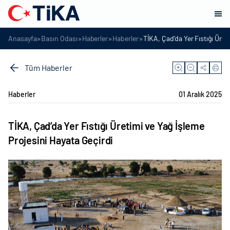
»
»
»
»
Anasayfa
Basın Odası
Haberler
Haberler
TİKA, Çad’da Yer Fıstığı Üret
Tüm Haberler
Haberler
01 Aralık 2025
TİKA, Çad’da Yer Fıstığı Üretimi ve Yağ İşleme
Projesini Hayata Geçirdi