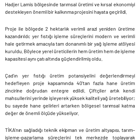
Hadjer Lamis bölgesinde tarımsal üretimi ve kırsal ekonomiyi
destekleyen önemli bir kalkınma projesini hayata geçirildi.
Proje ile bölgede 2 hektarlık verimli arazi yeniden üretime
kazandırıldı; yer fıstığı işleme süreçlerini modern ve verimli
hale getirmek amacıyla tam donanımlı bir yağ işleme atölyesi
kuruldu. Böylece yerel üreticilerin hem üretim hem de işleme
kapasitesi aynı çatı altında güçlendirilmiş oldu.
Çad’ın yer fıstığı üretim potansiyelini değerlendirmeyi
hedefleyen proje kapsamında 40’tan fazla hane üretim
zincirine doğrudan entegre edildi. Çiftçiler artık kendi
mahsullerini yerinde işleyerek yüksek kaliteli yağ üretebiliyor;
bu sayede hane gelirleri artarken bölgesel tarımsal katma
değer de önemli ölçüde yükseliyor.
TİKA’nın sağladığı teknik ekipman ve üretim altyapısı, tarım–
işleme–pazarlama süreçlerini tek merkezde toplayarak