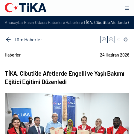
»
»
»
»
Anasayfa
Basın Odası
Haberler
Haberler
TİKA, Cibuti’de Afetlerde Enge
Tüm Haberler
Haberler
24 Haziran 2026
TİKA, Cibuti’de Afetlerde Engelli ve Yaşlı Bakımı
Eğitici Eğitimi Düzenledi