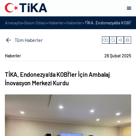
»
»
»
»
Anasayfa
Basın Odası
Haberler
Haberler
TİKA, Endonezya’da KOBİ’ler
Tüm Haberler
Haberler
26 Şubat 2025
TİKA, Endonezya’da KOBİ’ler İçin Ambalaj
İnovasyon Merkezi Kurdu