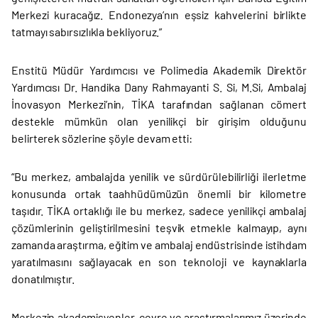
Merkezi kuracağız. Endonezya’nın eşsiz kahvelerini birlikte
tatmayı sabırsızlıkla bekliyoruz.”
Enstitü Müdür Yardımcısı ve Polimedia Akademik Direktör
Yardımcısı Dr. Handika Dany Rahmayanti S. Si, M.Si, Ambalaj
İnovasyon Merkezi’nin, TİKA tarafından sağlanan cömert
destekle mümkün olan yenilikçi bir girişim olduğunu
belirterek sözlerine şöyle devam etti:
“Bu merkez, ambalajda yenilik ve sürdürülebilirliği ilerletme
konusunda ortak taahhüdümüzün önemli bir kilometre
taşıdır. TİKA ortaklığı ile bu merkez, sadece yenilikçi ambalaj
çözümlerinin geliştirilmesini teşvik etmekle kalmayıp, aynı
zamanda araştırma, eğitim ve ambalaj endüstrisinde istihdam
yaratılmasını sağlayacak en son teknoloji ve kaynaklarla
donatılmıştır.
Merkezin akademisyenler, çevre ve araştırmalarımız üzerinde