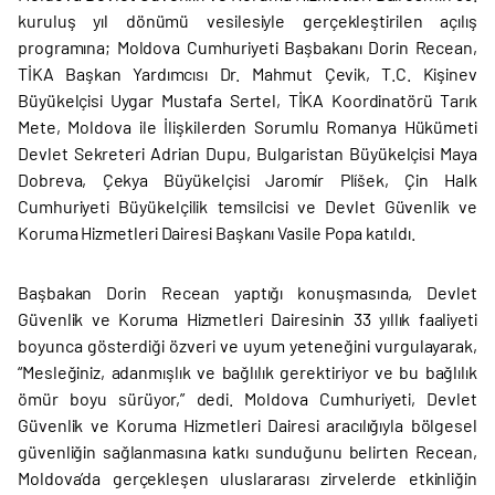
kuruluş yıl dönümü vesilesiyle gerçekleştirilen açılış
programına; Moldova Cumhuriyeti Başbakanı Dorin Recean,
TİKA Başkan Yardımcısı Dr. Mahmut Çevik, T.C. Kişinev
Büyükelçisi Uygar Mustafa Sertel, TİKA Koordinatörü Tarık
Mete, Moldova ile İlişkilerden Sorumlu Romanya Hükümeti
Devlet Sekreteri Adrian Dupu, Bulgaristan Büyükelçisi Maya
Dobreva, Çekya Büyükelçisi Jaromír Plíšek, Çin Halk
Cumhuriyeti Büyükelçilik temsilcisi ve Devlet Güvenlik ve
Koruma Hizmetleri Dairesi Başkanı Vasile Popa katıldı.
Başbakan Dorin Recean yaptığı konuşmasında, Devlet
Güvenlik ve Koruma Hizmetleri Dairesinin 33 yıllık faaliyeti
boyunca gösterdiği özveri ve uyum yeteneğini vurgulayarak,
“Mesleğiniz, adanmışlık ve bağlılık gerektiriyor ve bu bağlılık
ömür boyu sürüyor,” dedi. Moldova Cumhuriyeti, Devlet
Güvenlik ve Koruma Hizmetleri Dairesi aracılığıyla bölgesel
güvenliğin sağlanmasına katkı sunduğunu belirten Recean,
Moldova’da gerçekleşen uluslararası zirvelerde etkinliğin