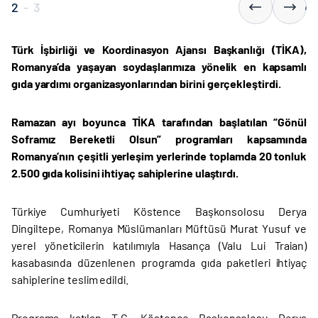
2
-
3
Türk İşbirliği ve Koordinasyon Ajansı Başkanlığı (TİKA),
Romanya’da yaşayan soydaşlarımıza yönelik en kapsamlı
gıda yardımı organizasyonlarından birini gerçekleştirdi.
Ramazan ayı boyunca TİKA tarafından başlatılan “Gönül
Soframız Bereketli Olsun” programları kapsamında
Romanya’nın çeşitli yerleşim yerlerinde toplamda 20 tonluk
2.500 gıda kolisini ihtiyaç sahiplerine ulaştırdı.
Türkiye Cumhuriyeti Köstence Başkonsolosu Derya
Dingiltepe, Romanya Müslümanları Müftüsü Murat Yusuf ve
yerel yöneticilerin katılımıyla Hasança (Valu Lui Traian)
kasabasında düzenlenen programda gıda paketleri ihtiyaç
sahiplerine teslim edildi.
Programa katılan T.C. Köstence Başkonsolosu Derya