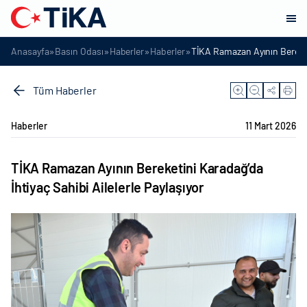
»
»
»
»
Anasayfa
Basın Odası
Haberler
Haberler
TİKA Ramazan Ayının Bereketi
Tüm Haberler
Haberler
11 Mart 2026
TİKA Ramazan Ayının Bereketini Karadağ’da
İhtiyaç Sahibi Ailelerle Paylaşıyor