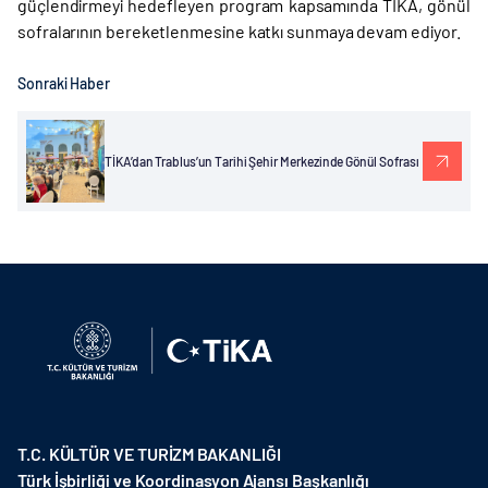
güçlendirmeyi hedefleyen program kapsamında TİKA, gönül
sofralarının bereketlenmesine katkı sunmaya devam ediyor.
Sonraki Haber
TİKA’dan Trablus’un Tarihi Şehir Merkezinde Gönül Sofrası
T.C. KÜLTÜR VE TURİZM BAKANLIĞI
Türk İşbirliği ve Koordinasyon Ajansı Başkanlığı