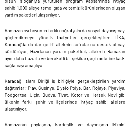
olsun” sloganıyla yürütülen program kapsamında ihtiyaç
sahibi 1.000 aileye temel gıda ve temizlik ürünlerinden oluşan
yardım paketleri ulaştırılıyor.
Ramazan ayı boyunca farklı coğrafyalarda sosyal dayanışmayı
güçlendirmeye yönelik faaliyetler gerçekleştiren TİKA,
Karadağ’da da dar gelirli ailelerin sofralarına destek olmayı
sürdürüyor. Hazırlanan yardım paketleri, ailelerin Ramazan
ayını daha huzurlu ve bereketli bir şekilde geçirmelerine katkı
sağlamayı amaçlıyor.
Karadağ İslam Birliği iş birliğiyle gerçekleştirilen yardım
dağıtımları; Plav, Gusinye, Biyelo Polye, Bar, Rojaye, Plyevlya,
Podgoritsa, Ulçin, Budva, Tivat, Kotor ve Hersek Novi gibi
ülkenin farklı şehir ve ilçelerinde ihtiyaç sahibi ailelere
ulaştırılıyor.
Ramazan’ın paylaşma, kardeşlik ve dayanışma iklimini