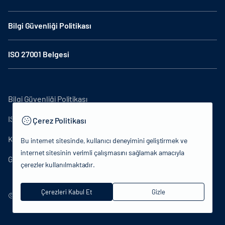
Bilgi Güvenliği Politikası
ISO 27001 Belgesi
Bilgi Güvenliği Politikası
ISO27001
Çerez Politikası
KVKK Aydınlatma Metni
Bu internet sitesinde, kullanıcı deneyimini geliştirmek ve
internet sitesinin verimli çalışmasını sağlamak amacıyla
Gizlilik Politikası
çerezler kullanılmaktadır.
Çerezleri Kabul Et
Gizle
© 2024 T.C.Kültür ve Turizm Bakanlığı - Tüm hakları saklıdır.