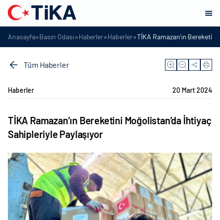
»
»
»
»
Anasayfa
Basın Odası
Haberler
Haberler
TİKA Ramazan’ın Bereketini M
Tüm Haberler
Haberler
20 Mart 2024
TİKA Ramazan’ın Bereketini Moğolistan’da İhtiyaç
Sahipleriyle Paylaşıyor