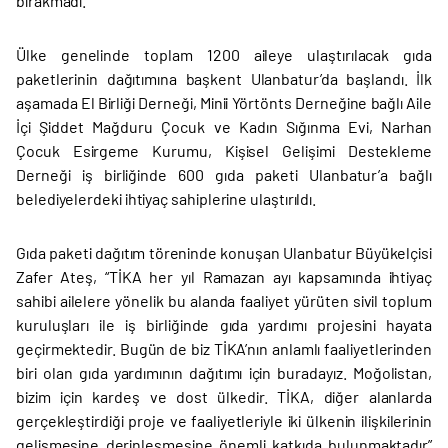
bırakmadı.
Ülke genelinde toplam 1200 aileye ulaştırılacak gıda
paketlerinin dağıtımına başkent Ulanbatur’da başlandı. İlk
aşamada El Birliği Derneği, Minii Yörtönts Derneğine bağlı Aile
İçi Şiddet Mağduru Çocuk ve Kadın Sığınma Evi, Narhan
Çocuk Esirgeme Kurumu, Kişisel Gelişimi Destekleme
Derneği iş birliğinde 600 gıda paketi Ulanbatur’a bağlı
belediyelerdeki ihtiyaç sahiplerine ulaştırıldı.
Gıda paketi dağıtım töreninde konuşan Ulanbatur Büyükelçisi
Zafer Ateş, “TİKA her yıl Ramazan ayı kapsamında ihtiyaç
sahibi ailelere yönelik bu alanda faaliyet yürüten sivil toplum
kuruluşları ile iş birliğinde gıda yardımı projesini hayata
geçirmektedir. Bugün de biz TİKA’nın anlamlı faaliyetlerinden
biri olan gıda yardımının dağıtımı için buradayız. Moğolistan,
bizim için kardeş ve dost ülkedir. TİKA, diğer alanlarda
gerçekleştirdiği proje ve faaliyetleriyle iki ülkenin ilişkilerinin
gelişmesine derinleşmesine önemli katkıda bulunmaktadır”