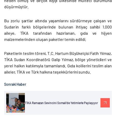
neden olmuş ve birçok kişiyi ülkesinde mülteci durumuna
düşürmüştür.
Bu zorlu şartlar altında yaşamlarını sürdürmeye çalışan ve
Sudan’ın farklı bölgelerinde bulunan ihtiyaç sahibi 1.000
aileye, TİKA tarafından hazırlanan, gıda ve hijyen
malzemelerinden oluşan paketler temin edildi.
Paketlerin teslim töreni, T.C. Hartum Büyükelçisi Fatih Yılmaz,
TİKA Sudan Koordinatörü Galip Yılmaz, bölge yöneticileri ve
yerel halkın katılımıyla tamamlandı. Gıda kolilerini teslim alan
aileler, TİKA ve Türk halkına teşekkürlerini sundu.
Sonraki Haber
TİKA Ramazan Sevincini Somali’de Yetimlerle Paylaşıyor