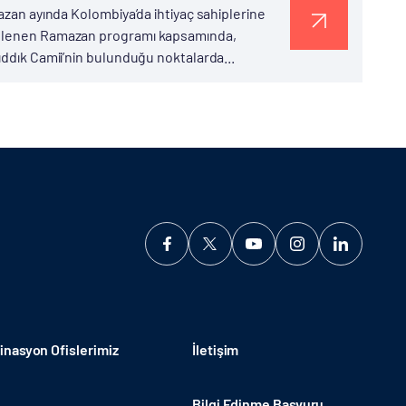
azan ayında Kolombiya’da ihtiyaç sahiplerine
zenlenen Ramazan programı kapsamında,
ıddık Camii’nin bulunduğu noktalarda...
nasyon Ofislerimiz
İletişim
Bilgi Edinme Başvuru