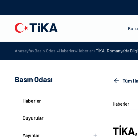
Kur
»
»
»
»
Anasayfa
Basın Odası
Haberler
Haberler
TİKA, Romanya’da Bilgi 
Basın Odası
Tüm Ha
Haberler
Haberler
Duyurular
TİKA,
Yayınlar