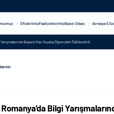
umumuz
Ofislerimiz
Faaliyetlerimiz
Basın Odası
Avrasya Etüd
Yarışmalarında Başarılı Olan Soydaş Öğrencileri Ödüllendirdi
berler
 Romanya’da Bilgi Yarışmaların