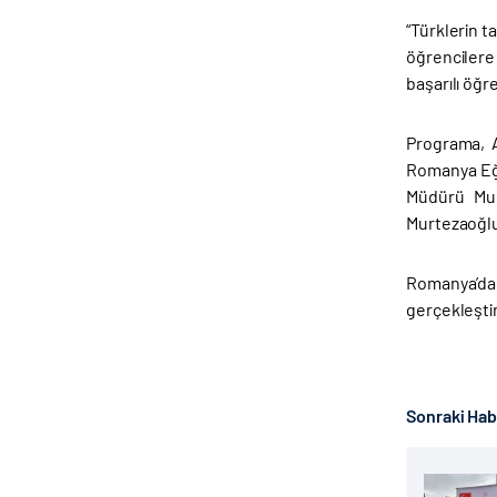
“Türklerin ta
öğrencilere
başarılı öğr
Programa, A
Romanya Eği
Müdürü Mus
Murtezaoğlu
Romanya’da
gerçekleştir
Sonraki Ha