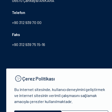
06570 Çankaya/ANKARA
Telefon
+90 312 939 70 00
Faks
+90 312 939 75 15-16
Çerez Politikası
Bu internet sitesinde, kullanıcı deneyimini geliştirmek
ve internet sitesinin verimli çalışmasını sağlamak
amacıyla çerezler kullanılmaktadır.
© 2024 T.C.Kültür ve Turizm Bakanlığı - Tüm hakları saklıdır