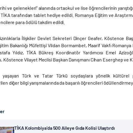
rihi ve gelenekleri” alanında ortaokul ve lise öğrencilerinin yarıştığı 
 TİKA tarafından tablet hediye edildi. Romanya Eğitim ve Araştırm
encilere para ödülü takdim edildi.
zınlıklarla İlişkiler Devlet Sekreteri Dinçer Geafer, Köstence Ba
tim Bakanlığı Müfettişi Vildan Bormambet, Maarif Vakfı Romany
tafa Yıldız, TİKA Bükreş Koordinatör Yardımcısı Emel Azizoğl
, Köstence Vilayet Meclisi Başkan Danışmanı Cihan Eserghep ve K
 yaşayan Türk ve Tatar Türkü soydaşlara yönelik kültürel pro
ilen diğer bilgi yarışmalarında da başarılı öğrencileri ödüllendir
ber
TİKA Kolombiya’da 500 Aileye Gıda Kolisi Ulaştırdı