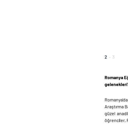
2
-
3
Romanya Eği
gelenekleri
Romanya’da 
Araştırma Bak
güzel anadil
öğrenciler, 