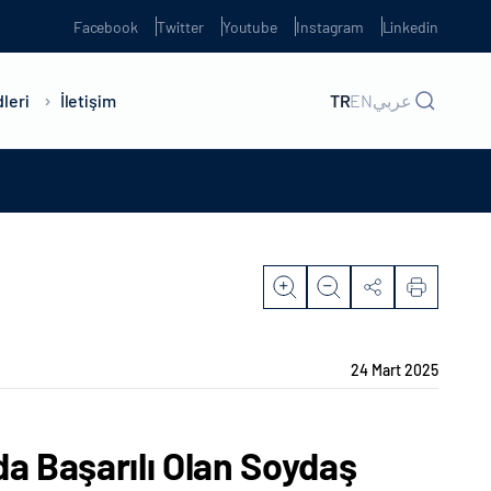
Facebook
Twitter
Youtube
Instagram
Linkedin
leri
İletişim
TR
EN
عربي
24 Mart 2025
da Başarılı Olan Soydaş