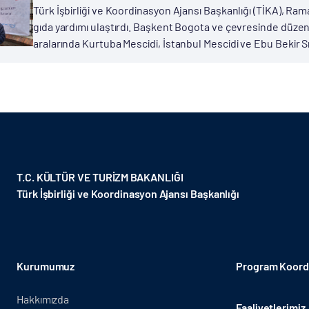
Türk İşbirliği ve Koordinasyon Ajansı Başkanlığı (TİKA), Ram
gıda yardımı ulaştırdı. Başkent Bogota ve çevresinde dü
aralarında Kurtuba Mescidi, İstanbul Mescidi ve Ebu Bekir S
T.C. KÜLTÜR VE TURİZM BAKANLIĞI
Türk İşbirliği ve Koordinasyon Ajansı Başkanlığı
Kurumumuz
Program Koordi
Hakkımızda
Faaliyetlerimiz