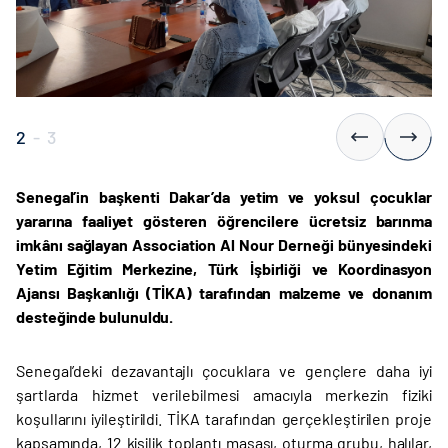
2
-
3
Senegal’in başkenti Dakar’da yetim ve yoksul çocuklar
yararına faaliyet gösteren öğrencilere ücretsiz barınma
imkânı sağlayan Association Al Nour Derneği bünyesindeki
Yetim Eğitim Merkezine, Türk İşbirliği ve Koordinasyon
Ajansı Başkanlığı (TİKA) tarafından malzeme ve donanım
desteğinde bulunuldu.
Senegal’deki dezavantajlı çocuklara ve gençlere daha iyi
şartlarda hizmet verilebilmesi amacıyla merkezin fiziki
koşullarını iyileştirildi. TİKA tarafından gerçekleştirilen proje
kapsamında, 12 kişilik toplantı masası, oturma grubu, halılar,