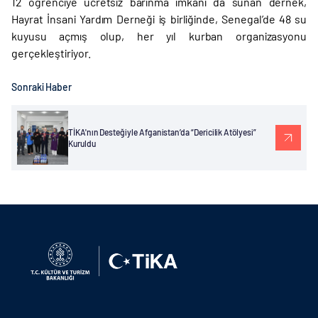
12 öğrenciye ücretsiz barınma imkânı da sunan dernek,
Hayrat İnsani Yardım Derneği iş birliğinde, Senegal’de 48 su
kuyusu açmış olup, her yıl kurban organizasyonu
gerçekleştiriyor.
Sonraki Haber
TİKA'nın Desteğiyle Afganistan’da “Dericilik Atölyesi”
Kuruldu