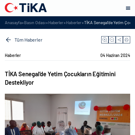
»
»
»
»
Anasayfa
Basın Odası
Haberler
Haberler
TİKA Senegal’de Yetim Çocukl
Tüm Haberler
Haberler
04 Haziran 2024
TİKA Senegal’de Yetim Çocukların Eğitimini
Destekliyor