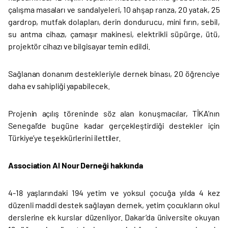
çalışma masaları ve sandalyeleri, 10 ahşap ranza, 20 yatak, 25
gardrop, mutfak dolapları, derin dondurucu, mini fırın, sebil,
su arıtma cihazı, çamaşır makinesi, elektrikli süpürge, ütü,
projektör cihazı ve bilgisayar temin edildi.
Sağlanan donanım destekleriyle dernek binası, 20 öğrenciye
daha ev sahipliği yapabilecek.
Projenin açılış töreninde söz alan konuşmacılar, TİKA’nın
Senegal’de bugüne kadar gerçekleştirdiği destekler için
Türkiye’ye teşekkürlerini ilettiler.
Association Al Nour Derneği hakkında
4-18 yaşlarındaki 194 yetim ve yoksul çocuğa yılda 4 kez
düzenli maddi destek sağlayan dernek, yetim çocukların okul
derslerine ek kurslar düzenliyor. Dakar’da üniversite okuyan