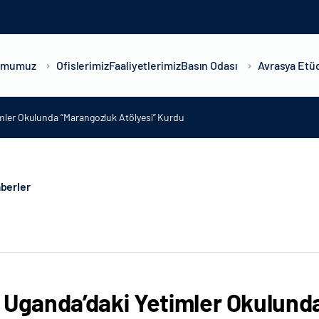
umumuz
Ofislerimiz
Faaliyetlerimiz
Basın Odası
Avrasya Etüd
mler Okulunda “Marangozluk Atölyesi” Kurdu
berler
 Uganda’daki Yetimler Okulund