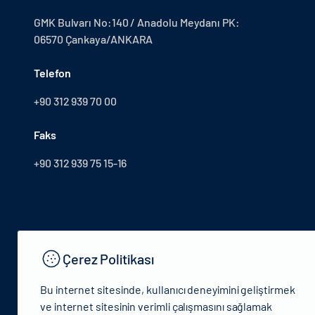
GMK Bulvarı No:140 / Anadolu Meydanı PK:
06570 Çankaya/ANKARA
Telefon
+90 312 939 70 00
Faks
+90 312 939 75 15-16
Çerez Politikası
Bu internet sitesinde, kullanıcı deneyimini geliştirmek
ve internet sitesinin verimli çalışmasını sağlamak