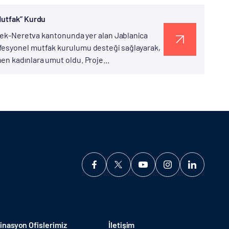
Mutfak” Kurdu
ersek-Neretva kantonunda yer alan Jablanica
fesyonel mutfak kurulumu desteği sağlayarak,
en kadınlara umut oldu. Proje...
nasyon Ofislerimiz
İletişim