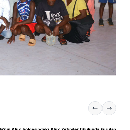
nda’nın Alux bölgesindeki Alux Yetimler Okulunda kurulan