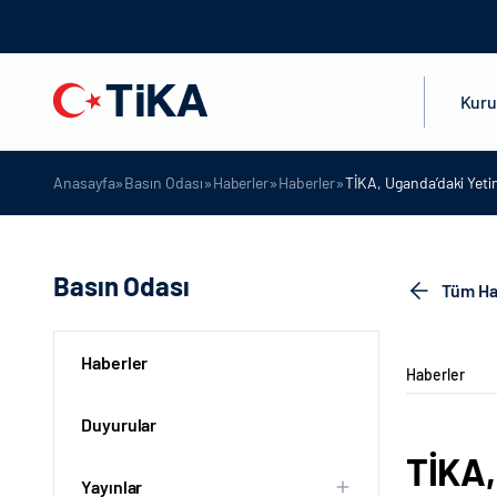
Kur
»
»
»
»
Anasayfa
Basın Odası
Haberler
Haberler
TİKA, Uganda’daki Yeti
Basın Odası
Tüm Ha
Haberler
Haberler
Duyurular
TİKA,
Yayınlar