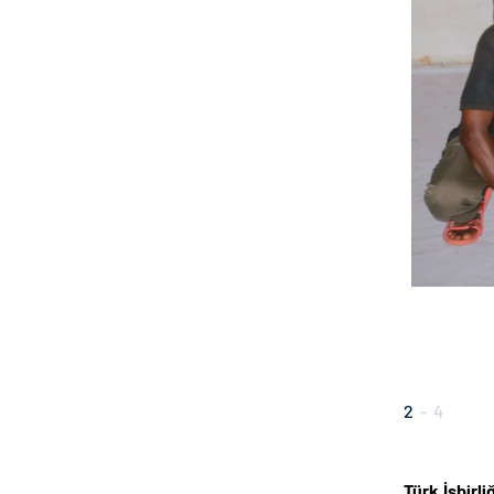
2
-
4
Türk İşbirl