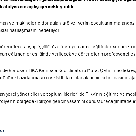
atölyesinin açılışı gerçekleştirildi.
man ve makinelerle donatılan atölye, yetim çocukların marangozlu
klarına ulaşmasını hedefliyor.
öğrencilere ahşap işçiliği üzerine uygulamalı eğitimler sunarak on
man eğitmenler eşliğinde verilecek ve öğrencilerin profesyonelle
ninde konuşan TİKA Kampala Koordinatörü Murat Çetin, mesleki eğit
 gücüne hazırlanmasının ve istihdam olanaklarının artırılmasının ajan
an yerel yöneticiler ve toplum liderleri de TİKA’nın eğitime ve mes
tölyenin bölgedeki birçok gencin yaşamını dönüştüreceğini ifade et
ber