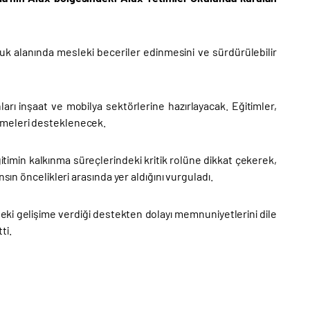
k alanında mesleki beceriler edinmesini ve sürdürülebilir
ları inşaat ve mobilya sektörlerine hazırlayacak. Eğitimler,
şmeleri desteklenecek.
imin kalkınma süreçlerindeki kritik rolüne dikkat çekerek,
sın öncelikleri arasında yer aldığını vurguladı.
leki gelişime verdiği destekten dolayı memnuniyetlerini dile
ti.