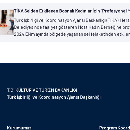
TİKA Selden Etkilenen Bosnalı Kadınlar İçin “Profesyonel 
Türk İşbirliği ve Koordinasyon Ajansı Başkanlığı (TİKA), H
Belediyesinde faaliyet gösteren Most Kadın Derneğine pro
2024 Ekim ayında bölgede yaşanan sel felaketinden etkilen
T.C. KÜLTÜR VE TURİZM BAKANLIĞI
Türk İşbirliği ve Koordinasyon Ajansı Başkanlığı
Kurumumuz
Program Koordi