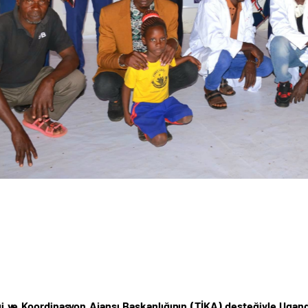
iği ve Koordinasyon Ajansı Başkanlığının (TİKA) desteğiyle Uga