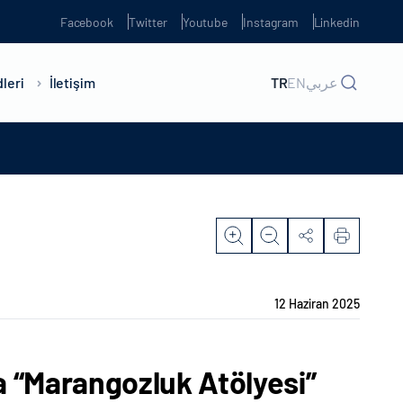
Facebook
Twitter
Youtube
Instagram
Linkedin
leri
İletişim
TR
EN
عربي
12 Haziran 2025
a “Marangozluk Atölyesi”