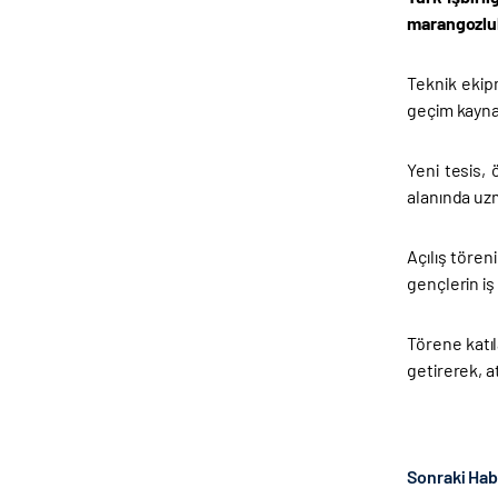
marangozluk 
Teknik ekip
geçim kayna
Yeni tesis, 
alanında uz
Açılış töre
gençlerin iş
Törene katıl
getirerek, a
Sonraki Ha