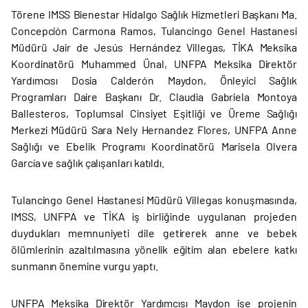
Törene IMSS Bienestar Hidalgo Sağlık Hizmetleri Başkanı Ma.
Concepción Carmona Ramos, Tulancingo Genel Hastanesi
Müdürü Jair de Jesús Hernández Villegas, TİKA Meksika
Koordinatörü Muhammed Ünal, UNFPA Meksika Direktör
Yardımcısı Dosia Calderón Maydon, Önleyici Sağlık
Programları Daire Başkanı Dr. Claudia Gabriela Montoya
Ballesteros, Toplumsal Cinsiyet Eşitliği ve Üreme Sağlığı
Merkezi Müdürü Sara Nely Hernandez Flores, UNFPA Anne
Sağlığı ve Ebelik Programı Koordinatörü Marisela Olvera
García ve sağlık çalışanları katıldı.
Tulancingo Genel Hastanesi Müdürü Villegas konuşmasında,
IMSS, UNFPA ve TİKA iş birliğinde uygulanan projeden
duydukları memnuniyeti dile getirerek anne ve bebek
ölümlerinin azaltılmasına yönelik eğitim alan ebelere katkı
sunmanın önemine vurgu yaptı.
UNFPA Meksika Direktör Yardımcısı Maydon ise projenin