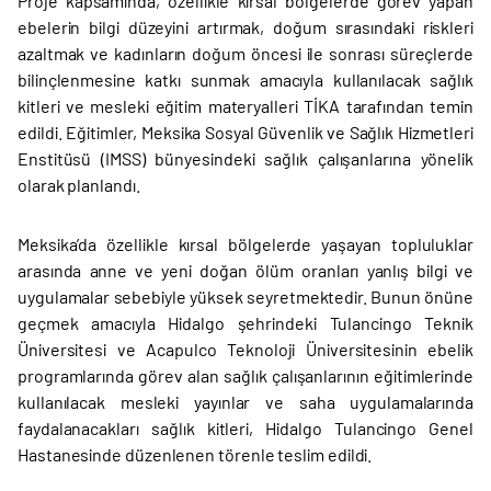
Proje kapsamında, özellikle kırsal bölgelerde görev yapan
ebelerin bilgi düzeyini artırmak, doğum sırasındaki riskleri
azaltmak ve kadınların doğum öncesi ile sonrası süreçlerde
bilinçlenmesine katkı sunmak amacıyla kullanılacak sağlık
kitleri ve mesleki eğitim materyalleri TİKA tarafından temin
edildi. Eğitimler, Meksika Sosyal Güvenlik ve Sağlık Hizmetleri
Enstitüsü (IMSS) bünyesindeki sağlık çalışanlarına yönelik
olarak planlandı.
Meksika’da özellikle kırsal bölgelerde yaşayan topluluklar
arasında anne ve yeni doğan ölüm oranları yanlış bilgi ve
uygulamalar sebebiyle yüksek seyretmektedir. Bunun önüne
geçmek amacıyla Hidalgo şehrindeki Tulancingo Teknik
Üniversitesi ve Acapulco Teknoloji Üniversitesinin ebelik
programlarında görev alan sağlık çalışanlarının eğitimlerinde
kullanılacak mesleki yayınlar ve saha uygulamalarında
faydalanacakları sağlık kitleri, Hidalgo Tulancingo Genel
Hastanesinde düzenlenen törenle teslim edildi.