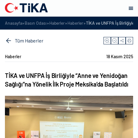
»
»
»
»
Anasayfa
Basın Odası
Haberler
Haberler
TİKA ve UNFPA İş Birliğiyle “
Tüm Haberler
Haberler
18 Kasım 2025
TİKA ve UNFPA İş Birliğiyle “Anne ve Yenidoğan
Sağlığı”na Yönelik İlk Proje Meksika’da Başlatıldı