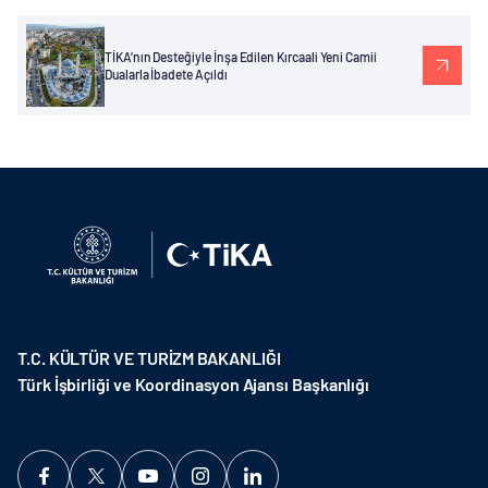
TİKA’nın Desteğiyle İnşa Edilen Kırcaali Yeni Camii
Dualarla İbadete Açıldı
T.C. KÜLTÜR VE TURİZM BAKANLIĞI
Türk İşbirliği ve Koordinasyon Ajansı Başkanlığı