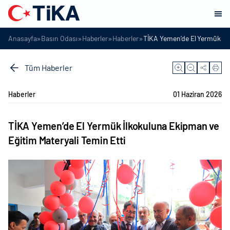
»
»
»
»
Anasayfa
Basın Odası
Haberler
Haberler
TİKA Yemen’de El Yermük İlk
Tüm Haberler
Haberler
01 Haziran 2026
TİKA Yemen’de El Yermük İlkokuluna Ekipman ve
Eğitim Materyali Temin Etti