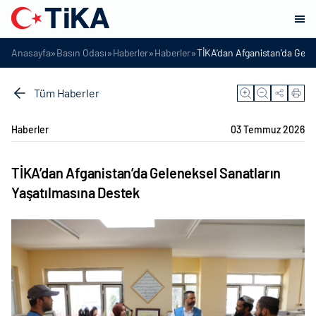
»
»
»
»
Anasayfa
Basın Odası
Haberler
Haberler
TİKA’dan Afganistan’da Gele
Tüm Haberler
Haberler
03 Temmuz 2026
TİKA’dan Afganistan’da Geleneksel Sanatların
Yaşatılmasına Destek