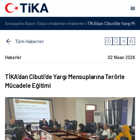
»
»
»
»
Anasayfa
Basın Odası
Haberler
Haberler
TİKA’dan Cibuti’de Yargı Men
Tüm Haberler
Haberler
02 Nisan 2026
TİKA’dan Cibuti’de Yargı Mensuplarına Terörle
Mücadele Eğitimi