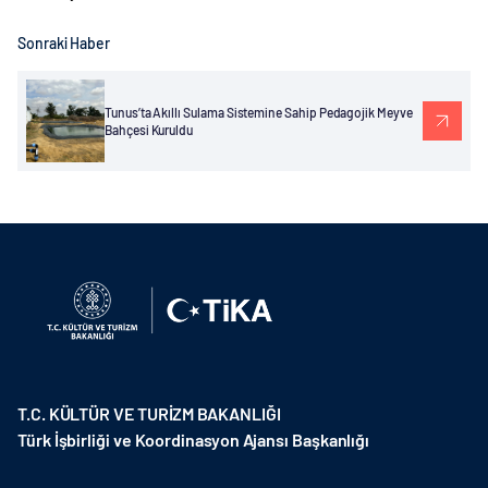
Sonraki Haber
Tunus’ta Akıllı Sulama Sistemine Sahip Pedagojik Meyve
Bahçesi Kuruldu
T.C. KÜLTÜR VE TURİZM BAKANLIĞI
Türk İşbirliği ve Koordinasyon Ajansı Başkanlığı