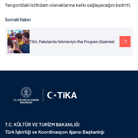
Yangon’daki istihdam olanaklarına katkı sağlayacağını belirtti.
Sonraki Haber
TİKA, Pakistan’da Yetimler İçin İftar Programı Düzenledi
T.C. KÜLTÜR VE TURİZM BAKANLIĞI
Türk İşbirliği ve Koordinasyon Ajansı Başkanlığı