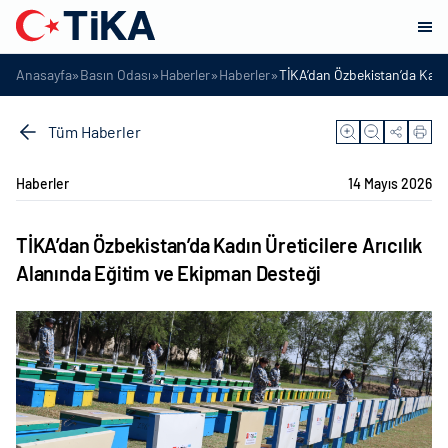
»
»
»
»
Anasayfa
Basın Odası
Haberler
Haberler
TİKA’dan Özbekistan’da Kadın
Tüm Haberler
Haberler
14 Mayıs 2026
TİKA’dan Özbekistan’da Kadın Üreticilere Arıcılık
Alanında Eğitim ve Ekipman Desteği