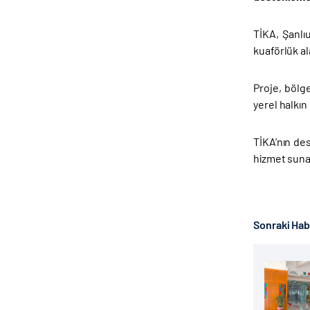
TİKA, Şanlı
kuaförlük al
Proje, bölge
yerel halkın
TİKA’nın de
hizmet suna
Sonraki Ha