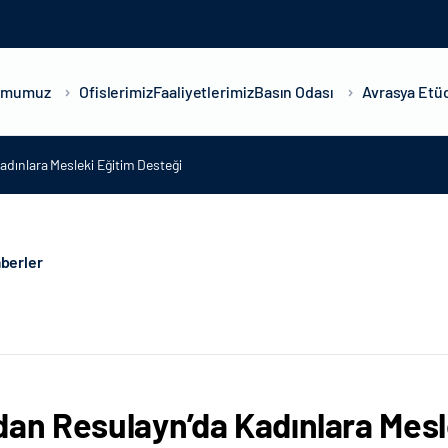
umumuz
Ofislerimiz
Faaliyetlerimiz
Basın Odası
Avrasya Etüd
adınlara Mesleki Eğitim Desteği
berler
dan Resulayn’da Kadınlara Mesl