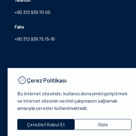
+90 312 939 70 00
Faks
+90 312 939 75 15-16
Çerez Politikası
Bu internet sitesinde, kullanıcı deneyimini geliştirmek
ve internet sitesinin verimli çalışmasını sağlamak
amacıyla çerezler kullanılmaktadır.
© 2024 T.C.Kültür ve Turizm Bakanlığı - Tüm hakları saklıdır
Çerezleri Kabul Et
Gizle