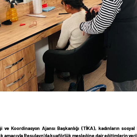
iği ve Koordinasyon Ajansı Başkanlığı (TİKA), kadınların sosyal
 amacıyla Resulayn’da kuaförlük mesleğine dair eğitimlerin verile