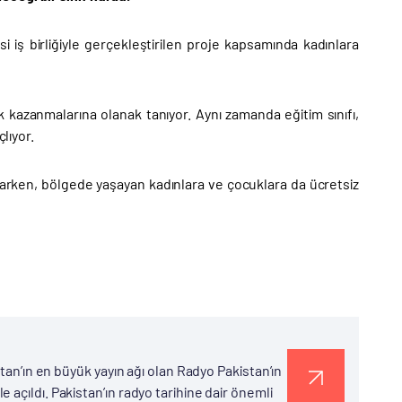
i iş birliğiyle gerçekleştirilen proje kapsamında kadınlara
k kazanmalarına olanak tanıyor. Aynı zamanda eğitim sınıfı,
lıyor.
ğlarken, bölgede yaşayan kadınlara ve çocuklara da ücretsiz
tan’ın en büyük yayın ağı olan Radyo Pakistan’ın
açıldı. Pakistan’ın radyo tarihine dair önemli