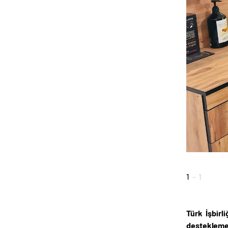
1
-
1
Türk İşbirl
desteklemek