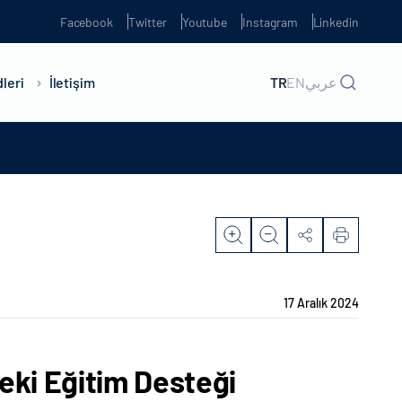
Facebook
Twitter
Youtube
Instagram
Linkedin
leri
İletişim
TR
EN
عربي
17 Aralık 2024
eki Eğitim Desteği