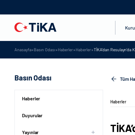
Kur
»
»
»
»
Anasayfa
Basın Odası
Haberler
Haberler
TİKA’dan Resulayn’da K
Basın Odası
Tüm Ha
Haberler
Haberler
Duyurular
TİKA’
Yayınlar