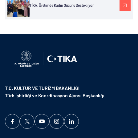
TİKA, Üretimde Kadın Gücünü Destekliyor
T.C. KÜLTÜR VE TURİZM BAKANLIĞI
Türk İşbirliği ve Koordinasyon Ajansı Başkanlığı