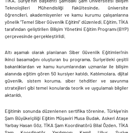
TİKA, Suriye’nin başkenti Şam’daki Şam Üniversitesi Bilişim
Teknolojileri Mühendisliği Fakültesinde, üniversite
öğrencileri, akademisyenler ve kamu kurumu çalışanlarına
yönelik “Temel Siber Güvenlik Eğitimi” düzenledi. Eğitim, TİKA
tarafından geliştirilen Bilişim Yönetimi Eğitim Programı (BYP)
çerçevesinde gerçekleştirildi.
Altı aşamalı olarak planlanan Siber Güvenlik Eğitimleri’nin
ikinci basamağını oluşturan bu programa, Suriye’deki çeşitli
bakanlıklardan ve kamu kurumlarından uzmanlar ile bilişim
alanında eğitim gören 50 kursiyer katıldı. Katılımcılara, dijital
güvenlik, sistem koruma, siber tehditler ve savunma
stratejileri gibi temel konularda teorik ve uygulamalı bilgiler
aktarıldı.
Eğitimin sonunda düzenlenen sertifika törenine, Türkiye’nin
Şam Büyükelçiliği Eğitim Müşaviri Musa Budak, Askeri Ataşe
Yarbay Hasan Göz, TİKA Şam Koordinatörü Bilal Özden, TİKA
Şam Koordinatör Yardımcısı Kamil Uğur, Suriye