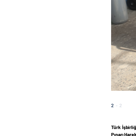
2
-
2
Türk İşbirli
Pınarı Harek