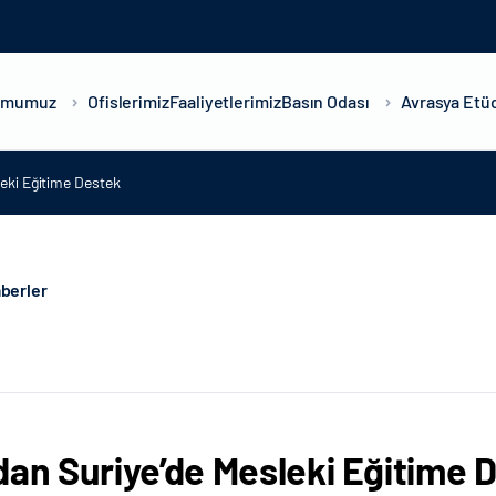
umumuz
Ofislerimiz
Faaliyetlerimiz
Basın Odası
Avrasya Etüd
leki Eğitime Destek
berler
dan Suriye’de Mesleki Eğitime 