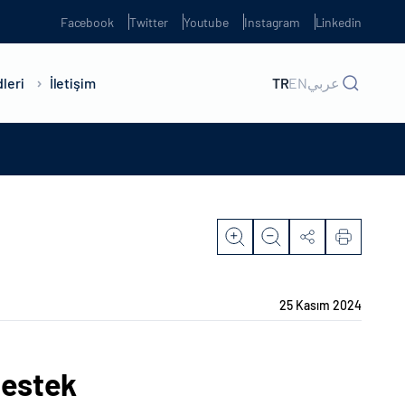
Facebook
Twitter
Youtube
Instagram
Linkedin
leri
İletişim
TR
EN
عربي
25 Kasım 2024
Destek