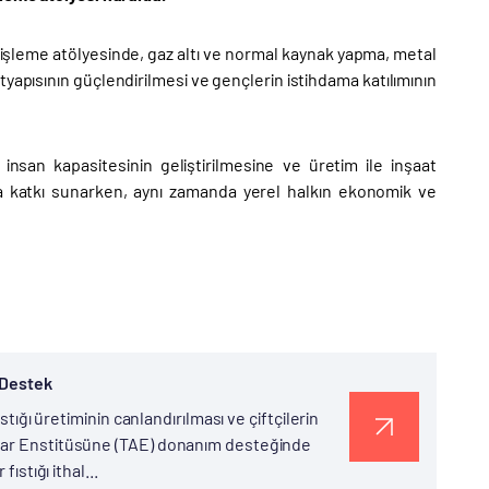
şleme atölyesinde, gaz altı ve normal kaynak yapma, metal
tyapısının güçlendirilmesi ve gençlerin istihdama katılımının
insan kapasitesinin geliştirilmesine ve üretim ile inşaat
na katkı sunarken, aynı zamanda yerel halkın ekonomik ve
 Destek
stığı üretiminin canlandırılması ve çiftçilerin
alar Enstitüsüne (TAE) donanım desteğinde
ıstığı ithal...