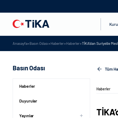
Kur
»
»
»
»
Anasayfa
Basın Odası
Haberler
Haberler
TİKA’dan Suriye’de Mes
Basın Odası
Tüm Ha
Haberler
Haberler
Duyurular
TİKA’
Yayınlar