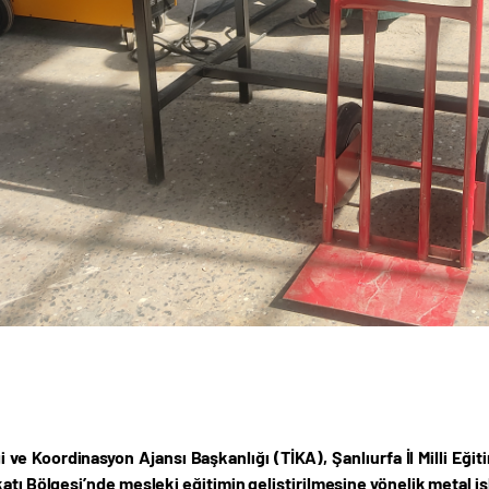
ği ve Koordinasyon Ajansı Başkanlığı (TİKA), Şanlıurfa İl Milli Eği
atı Bölgesi’nde mesleki eğitimin geliştirilmesine yönelik metal i