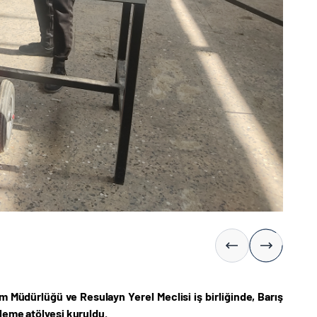
tim Müdürlüğü ve Resulayn Yerel Meclisi iş birliğinde, Barış
şleme atölyesi kuruldu.