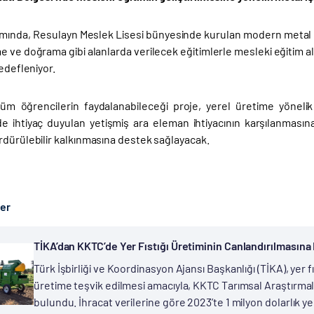
mında, Resulayn Meslek Lisesi bünyesinde kurulan modern metal i
e ve doğrama gibi alanlarda verilecek eğitimlerle mesleki eğitim al
hedefleniyor.
üm öğrencilerin faydalanabileceği proje, yerel üretime yönelik 
de ihtiyaç duyulan yetişmiş ara eleman ihtiyacının karşılanması
rdürülebilir kalkınmasına destek sağlayacak.
ber
TİKA’dan KKTC’de Yer Fıstığı Üretiminin Canlandırılmasına
Türk İşbirliği ve Koordinasyon Ajansı Başkanlığı (TİKA), yer fı
üretime teşvik edilmesi amacıyla, KKTC Tarımsal Araştırm
bulundu. İhracat verilerine göre 2023’te 1 milyon dolarlık yer f