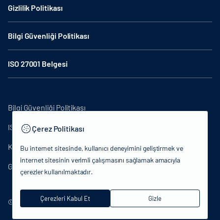
Gizlilik Politikası
Bilgi Güvenliği Politikası
ISO 27001 Belgesi
Bilgi Güvenliği Politikası
ISO27001
Çerez Politikası
KVKK Aydınlatma Metni
Bu internet sitesinde, kullanıcı deneyimini geliştirmek ve
internet sitesinin verimli çalışmasını sağlamak amacıyla
Gizlilik Politikası
çerezler kullanılmaktadır.
Çerezleri Kabul Et
Gizle
© 2024 T.C.Kültür ve Turizm Bakanlığı - Tüm hakları saklıdır.