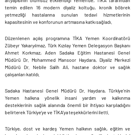
altyapısının olumsuz etkilendiği Yemen’de, TİKA tarafından
temin edilen 16 modern diyaliz koltuğu, kronik böbrek
yetmezliği hastalarına sunulan tedavi hizmetlerinin
kapasitesinin ve konforunun artmasına katkı sağladı.
Düzenlenen açılış programına TİKA Yemen Koordinatörü
Zübeyr Yakaryılmaz, Türk Kızılay Yemen Delegasyon Başkanı
Ahmet Korkmaz, Aden Sadaka Eğitim Hastanesi Genel
Müdürü Dr. Mohammed Mansoor Haydara, Diyaliz Merkezi
Müdürü Dr. Nebile Salih Ali, hastane doktor ve sağlık
çalışanları katıldı.
Sadaka Hastanesi Genel Müdürü Dr. Haydara, Türkiye’nin
Yemen halkına yönelik insani yardım ve kalkınma
desteklerinin sağlık alanında önemli bir ihtiyacı karşıladığını
belirterek Türkiye’ye ve TİKA’ya teşekkürlerini iletti.
Türkiye, dost ve kardeş Yemen halkının sağlık, eğitim ve