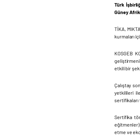
Türk İşbirl
Güney Afrika
TİKA, MIKTA 
kurmaları iç
KOSGEB KOBİ
geliştirmeni
etkili bir ş
Çalıştay so
yetkilileri
sertifikaları
Sertifika t
eğitmenler) 
etme ve eko