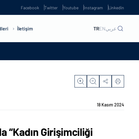
Facebook
Twitter
Youtube
Instagram
Linkedin
leri
İletişim
TR
EN
عربي
18 Kasım 2024
a “Kadın Girişimciliği