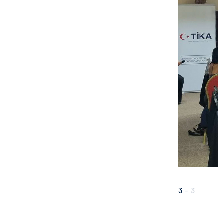
3
-
3