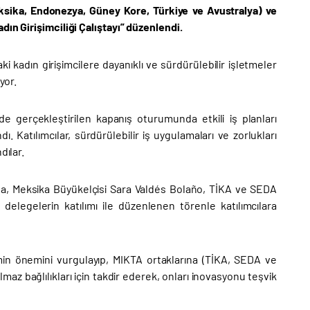
eksika, Endonezya, Güney Kore, Türkiye ve Avustralya) ve
dın Girişimciliği Çalıştayı” düzenlendi.
i kadın girişimcilere dayanıklı ve sürdürülebilir işletmeler
yor.
 gerçekleştirilen kapanış oturumunda etkili iş planları
ı. Katılımcılar, sürdürülebilir iş uygulamaları ve zorlukları
dılar.
ona, Meksika Büyükelçisi Sara Valdés Bolaño, TİKA ve SEDA
n delegelerin katılımı ile düzenlenen törenle katılımcılara
min önemini vurgulayıp, MIKTA ortaklarına (TİKA, SEDA ve
lmaz bağlılıkları için takdir ederek, onları inovasyonu teşvik