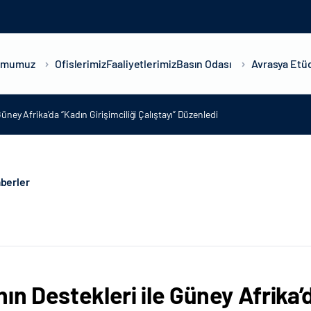
umumuz
Ofislerimiz
Faaliyetlerimiz
Basın Odası
Avrasya Etüd
Güney Afrika’da “Kadın Girişimciliği Çalıştayı” Düzenledi
berler
nın Destekleri ile Güney Afrika’d