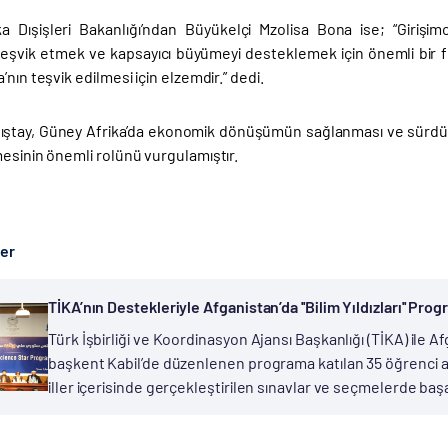
a Dışişleri Bakanlığı’ndan Büyükelçi Mzolisa Bona ise; “Girişim
i teşvik etmek ve kapsayıcı büyümeyi desteklemek için önemli bir fır
’nın teşvik edilmesi için elzemdir.” dedi.
lıştay, Güney Afrika’da ekonomik dönüşümün sağlanması ve sürdürü
esinin önemli rolünü vurgulamıştır.
ber
TİKA’nın Destekleriyle Afganistan’da ''Bilim Yıldızları'' Pr
Türk İşbirliği ve Koordinasyon Ajansı Başkanlığı (TİKA) ile Afg
başkent Kabil’de düzenlenen programa katılan 35 öğrenci aras
iller içerisinde gerçekleştirilen sınavlar ve seçmelerde baş