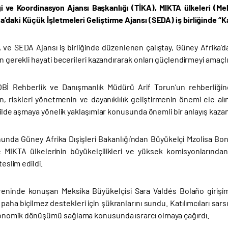
iği ve Koordinasyon Ajansı Başkanlığı (TİKA), MIKTA ülkeleri (M
’daki Küçük İşletmeleri Geliştirme Ajansı (SEDA) iş birliğinde “Ka
ve SEDA Ajansı iş birliğinde düzenlenen çalıştay, Güney Afrika’dak
in gerekli hayati becerileri kazandırarak onları güçlendirmeyi amaçlı
 Rehberlik ve Danışmanlık Müdürü Arif Torun’un rehberliğinde
n, riskleri yönetmenin ve dayanıklılık geliştirmenin önemi ele alınd
ekilde aşmaya yönelik yaklaşımlar konusunda önemli bir anlayış kazan
nunda Güney Afrika Dışişleri Bakanlığı’ndan Büyükelçi Mzolisa B
 ile MIKTA ülkelerinin büyükelçilikleri ve yüksek komisyonlarında
 teslim edildi.
öreninde konuşan Meksika Büyükelçisi Sara Valdés Bolaño girişi
paha biçilmez destekleri için şükranlarını sundu. Katılımcıları sarsı
nomik dönüşümü sağlama konusunda ısrarcı olmaya çağırdı.