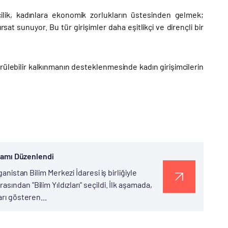
cilik, kadınlara ekonomik zorlukların üstesinden gelmek;
sat sunuyor. Bu tür girişimler daha eşitlikçi ve dirençli bir
lebilir kalkınmanın desteklenmesinde kadın girişimcilerin
ogramı Düzenlendi
anistan Bilim Merkezi İdaresi iş birliğiyle
ından "Bilim Yıldızları" seçildi. İlk aşamada,
arı gösteren...