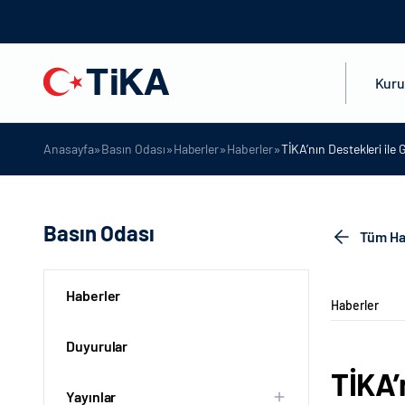
Kur
»
»
»
»
Anasayfa
Basın Odası
Haberler
Haberler
TİKA’nın Destekleri ile 
Basın Odası
Tüm Ha
Haberler
Haberler
Duyurular
TİKA’
Yayınlar