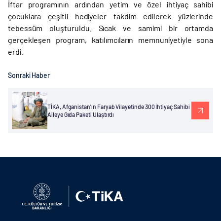
İftar programının ardından yetim ve özel ihtiyaç sahibi
çocuklara çeşitli hediyeler takdim edilerek yüzlerinde
tebessüm oluşturuldu. Sıcak ve samimi bir ortamda
gerçekleşen program, katılımcıların memnuniyetiyle sona
erdi.
Sonraki Haber
TİKA, Afganistan'ın Faryab Vilayetinde 300 İhtiyaç Sahibi
Aileye Gıda Paketi Ulaştırdı