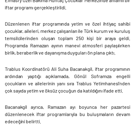
Elmasry Özel Bakıma Muhtaç Çocuklar Merkezinde anlamlı bir
iftar programı gerçekleştirildi.
Düzenlenen iftar programında yetim ve özel ihtiyaç sahibi
çocuklar, aileleri, merkez çalışanları ile Türk kurum ve kuruluş
temsilcilerinden oluşan toplam 250 kişi bir araya geldi.
Programda Ramazan ayının manevi atmosferi paylaşılırken
birlik, beraberlik ve dayanışma duyguları ön plana çıktı.
Trablus Koordinatörü Ali Suha Bacanakgil, iftar programının
ardından yaptığı açıklamada, Gönül Soframıza engelli
çocukların ve ailelerinin yanı sıra Trablus Yetimhanesi’nden
çok sayıda yetim ve öksüz çocuğun da katıldığını ifade etti.
Bacanakgil ayrıca, Ramazan ayı boyunca her pazartesi
düzenlenecek iftar programlarıyla bu buluşmaların devam
edeceğini belirtti.