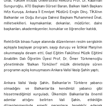
Ünal, Yüksek İhtisas Üniversitesi Rektörü Prof. Dr. Kadirhan
Sunguroğlu, ATO Başkanı Gürsel Baran, Balkan Vakfı Başkanı
Hıfzı Kuruşa, Ankara İl Emniyet Müdürü Engin Dinç, TİKA’nın
Balkanlar ve Doğu Avrupa Dairesi Başkanı Muhammed Ünal,
milletvekilleri, kaymakamlar, dekanlar, müdürler, daire
başkanları, akademisyenler, konuklar ve öğrenciler katıldı.
Rektörlük binası fuaye alanında düzenlenen resim sergisinin
açılışıyla başlayan program, saygı duruşu ve İstiklal Marşı’nın
okunmasıyla devam etti. Gazi Eğitim Fakültesi Müzik Eğitimi
Anabilim Dalı Öğretim Üyesi Prof. Dr. Ömer Türkmenoğlu
yönetiminde “Balkan Türküleri” müzik dinletisiyle süren
programın açılış konuşmasını Ankara Valisi Vasip Şahin yaptı.
Ankara Valisi Vasip Şahin, Balkanlar’ın Türklere yabancı
olmadığını ve Balkanlar’da kendimizi yabancı gibi
hissetmediğimizi vurguladı. Ülkemizin Balkanlar’da önemli
adımlar attığını belirten Vali Şahin, etkinliğin
düzenlenmesinde emeği geçenlere teşekkür ederek