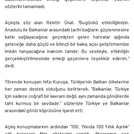
sözlerini tamamladı.
Açılışta söz alan Rektör Ünal, “Bugünkü etkinliğimizin,
Anadolu ile Balkanlar arasındaki tarihi bağların güçlenmesine
katkı sağlayacağına; geçmişten gelen hatıralar ışığında
geleceğe daha güçlü ve bilinçli bir bakış açısı geliştirmemize
imkân tanıyacağına inancım tamdır. Bu vesileyle, etkinliğin
gerçekleştirilmesinde emeği geçenlere teşekkür ederim.”
dedi.
Törende konuşan Hıfzı Kuruşa, Türkiye’nin Balkan ülkelerine
her zaman destek olduğunu belirterek, “Balkanlar, Türkiye
için sadece coğrafi bir kavram değil, aynı zamanda gönüllerde
taht kurmuş bir sevdadır.” sözleriyle Türkiye ve Balkanlar
arasındaki gönül köprüsüne işaret etti.
Açılış konuşmalarının ardından “100. Yılında 100 Yıllık Ayrılık”
adlı belgesel film gösterimi yapıldı. Programın son