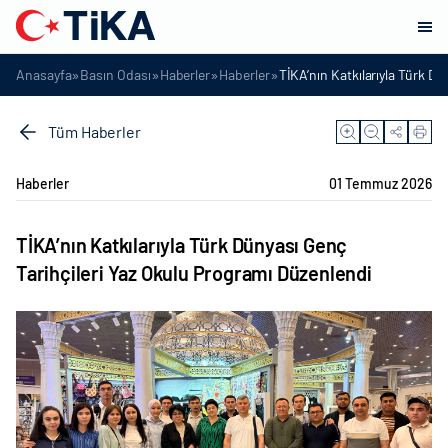
»
»
»
»
Anasayfa
Basın Odası
Haberler
Haberler
TİKA’nın Katkılarıyla Türk D
Tüm Haberler
Haberler
01 Temmuz 2026
TİKA’nın Katkılarıyla Türk Dünyası Genç
Tarihçileri Yaz Okulu Programı Düzenlendi