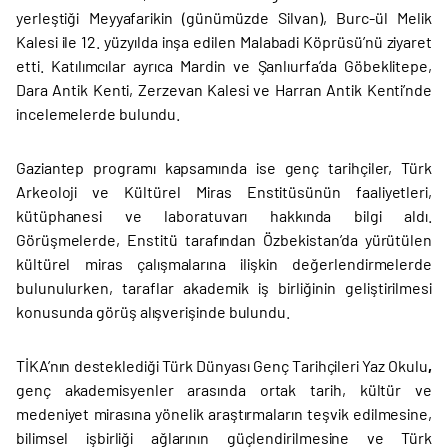
yerleştiği Meyyafarikin (günümüzde Silvan), Burc-ül Melik
Kalesi ile 12. yüzyılda inşa edilen Malabadi Köprüsü’nü ziyaret
etti. Katılımcılar ayrıca Mardin ve Şanlıurfa’da Göbeklitepe,
Dara Antik Kenti, Zerzevan Kalesi ve Harran Antik Kenti’nde
incelemelerde bulundu.
Gaziantep programı kapsamında ise genç tarihçiler, Türk
Arkeoloji ve Kültürel Miras Enstitüsünün faaliyetleri,
kütüphanesi ve laboratuvarı hakkında bilgi aldı.
Görüşmelerde, Enstitü tarafından Özbekistan’da yürütülen
kültürel miras çalışmalarına ilişkin değerlendirmelerde
bulunulurken, taraflar akademik iş birliğinin geliştirilmesi
konusunda görüş alışverişinde bulundu.
TİKA’nın desteklediği Türk Dünyası Genç Tarihçileri Yaz Okulu
,
genç akademisyenler arasında ortak tarih, kültür ve
medeniyet mirasına yönelik araştırmaların teşvik edilmesine,
bilimsel işbirliği ağlarının güçlendirilmesine ve Türk