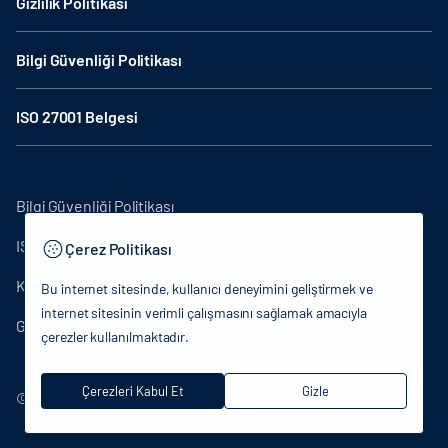
Gizlilik Politikası
Bilgi Güvenliği Politikası
ISO 27001 Belgesi
Bilgi Güvenliği Politikası
ISO27001
Çerez Politikası
KVKK Aydınlatma Metni
Bu internet sitesinde, kullanıcı deneyimini geliştirmek ve
internet sitesinin verimli çalışmasını sağlamak amacıyla
Gizlilik Politikası
çerezler kullanılmaktadır.
Çerezleri Kabul Et
Gizle
© 2024 T.C.Kültür ve Turizm Bakanlığı - Tüm hakları saklıdır.