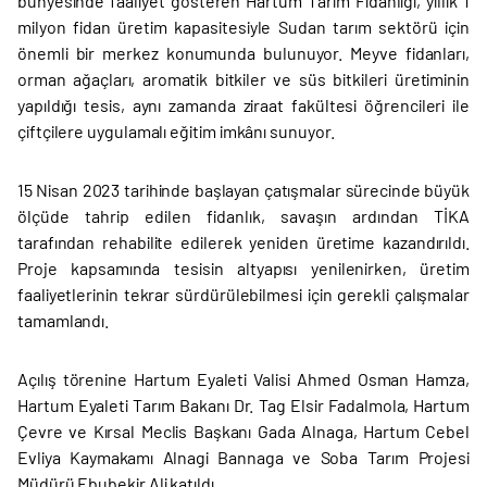
bünyesinde faaliyet gösteren Hartum Tarım Fidanlığı, yıllık 1
milyon fidan üretim kapasitesiyle Sudan tarım sektörü için
önemli bir merkez konumunda bulunuyor. Meyve fidanları,
orman ağaçları, aromatik bitkiler ve süs bitkileri üretiminin
yapıldığı tesis, aynı zamanda ziraat fakültesi öğrencileri ile
çiftçilere uygulamalı eğitim imkânı sunuyor.
15 Nisan 2023 tarihinde başlayan çatışmalar sürecinde büyük
ölçüde tahrip edilen fidanlık, savaşın ardından TİKA
tarafından rehabilite edilerek yeniden üretime kazandırıldı.
Proje kapsamında tesisin altyapısı yenilenirken, üretim
faaliyetlerinin tekrar sürdürülebilmesi için gerekli çalışmalar
tamamlandı.
Açılış törenine Hartum Eyaleti Valisi Ahmed Osman Hamza,
Hartum Eyaleti Tarım Bakanı Dr. Tag Elsir Fadalmola, Hartum
Çevre ve Kırsal Meclis Başkanı Gada Alnaga, Hartum Cebel
Evliya Kaymakamı Alnagi Bannaga ve Soba Tarım Projesi
Müdürü Ebubekir Ali katıldı.