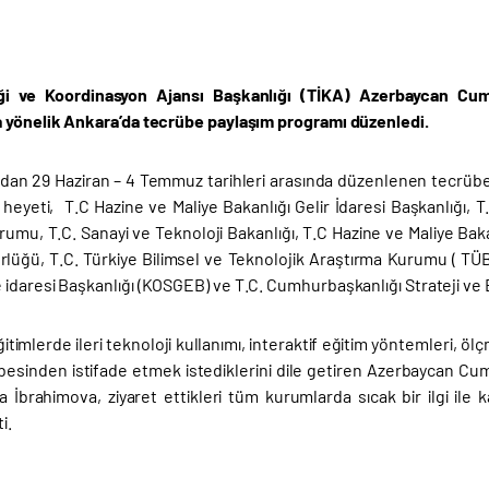
liği ve Koordinasyon Ajansı Başkanlığı (TİKA) Azerbaycan Cum
 yönelik Ankara’da tecrübe paylaşım programı düzenledi.
ndan 29 Haziran – 4 Temmuz tarihleri arasında düzenlenen tecrübe
eyeti, T.C Hazine ve Maliye Bakanlığı Gelir İdaresi Başkanlığı, T.C
mu, T.C. Sanayi ve Teknoloji Bakanlığı, T.C Hazine ve Maliye Bakanlığ
lüğü, T.C. Türkiye Bilimsel ve Teknolojik Araştırma Kurumu ( TÜBİ
daresi Başkanlığı (KOSGEB) ve T.C. Cumhurbaşkanlığı Strateji ve Bü
ğitimlerde ileri teknoloji kullanımı, interaktif eğitim yöntemleri, 
esinden istifade etmek istediklerini dile getiren Azerbaycan Cu
a İbrahimova, ziyaret ettikleri tüm kurumlarda sıcak bir ilgi ile 
i.