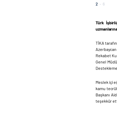
2
-
6
Türk İşbir
uzmanlarına
TİKA tarafı
Azerbaycan h
Rekabet Kuru
Genel Müdür
Destekleme i
Meslek içi e
kamu tecrüb
Başkanı Aid
teşekkür ett