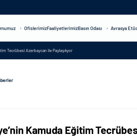
umumuz
Ofislerimiz
Faaliyetlerimiz
Basın Odası
Avrasya Etüd
im Tecrübesi Azerbaycan ile Paylaşılıyor
berler
ye’nin Kamuda Eğitim Tecrübes