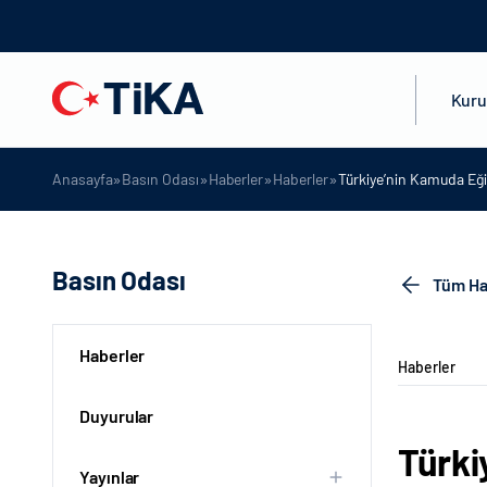
Kur
»
»
»
»
Anasayfa
Basın Odası
Haberler
Haberler
Türkiye’nin Kamuda Eğit
Basın Odası
Tüm Ha
Haberler
Haberler
Duyurular
Türki
Yayınlar