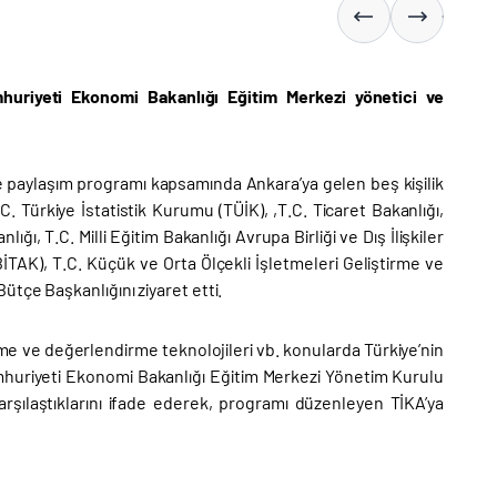
huriyeti Ekonomi Bakanlığı Eğitim Merkezi yönetici ve
 paylaşım programı kapsamında Ankara’ya gelen beş kişilik
. Türkiye İstatistik Kurumu (TÜİK), ,T.C. Ticaret Bakanlığı,
ı, T.C. Milli Eğitim Bakanlığı Avrupa Birliği ve Dış İlişkiler
TAK), T.C. Küçük ve Orta Ölçekli İşletmeleri Geliştirme ve
tçe Başkanlığını ziyaret etti.
ölçme ve değerlendirme teknolojileri vb. konularda Türkiye’nin
mhuriyeti Ekonomi Bakanlığı Eğitim Merkezi Yönetim Kurulu
karşılaştıklarını ifade ederek, programı düzenleyen TİKA’ya