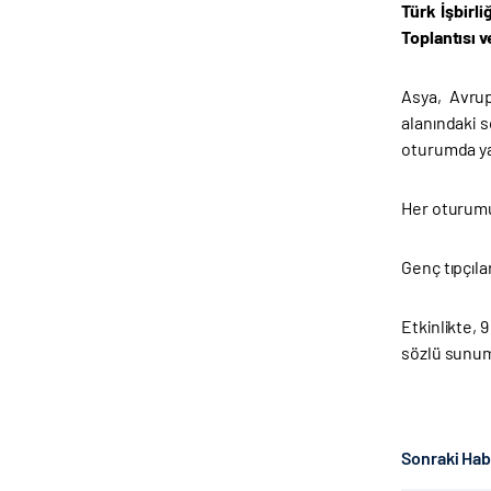
Türk İşbirl
Toplantısı v
Asya, Avrup
alanındaki s
oturumda yap
Her oturumun
Genç tıpçıla
Etkinlikte, 
sözlü sunum 
Sonraki Ha