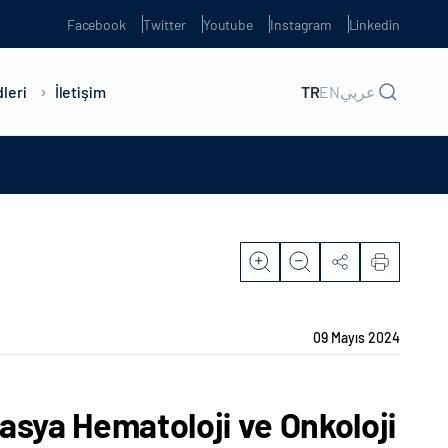
Facebook
Twitter
Youtube
Instagram
Linkedin
leri
İletişim
TR
EN
عربي
09 Mayıs 2024
rasya Hematoloji ve Onkoloji