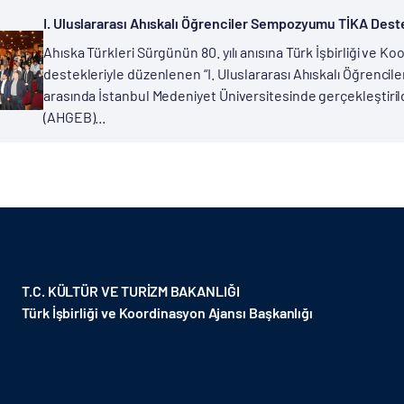
I. Uluslararası Ahıskalı Öğrenciler Sempozyumu TİKA Desteğ
Ahıska Türkleri Sürgünün 80. yılı anısına Türk İşbirliği ve K
destekleriyle düzenlenen “I. Uluslararası Ahıskalı Öğrencil
arasında İstanbul Medeniyet Üniversitesinde gerçekleştirildi
(AHGEB)...
T.C. KÜLTÜR VE TURİZM BAKANLIĞI
Türk İşbirliği ve Koordinasyon Ajansı Başkanlığı