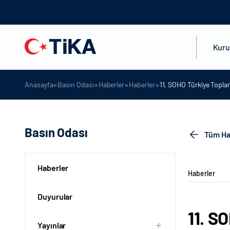
Kur
»
»
»
»
Anasayfa
Basın Odası
Haberler
Haberler
11. SOHO Türkiye Toplan
Basın Odası
Tüm Ha
Haberler
Haberler
Duyurular
11. S
Yayınlar