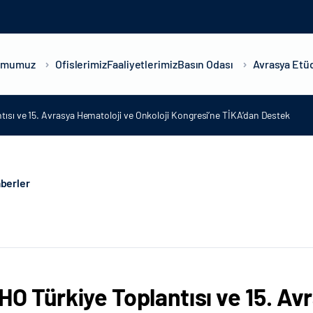
umumuz
Ofislerimiz
Faaliyetlerimiz
Basın Odası
Avrasya Etüd
tısı ve 15. Avrasya Hematoloji ve Onkoloji Kongresi’ne TİKA’dan Destek
berler
OHO Türkiye Toplantısı ve 15. Av