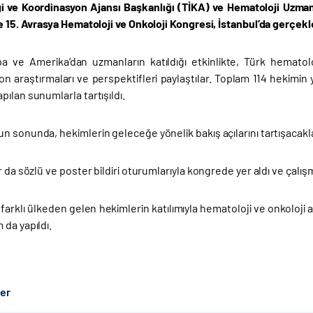
iği ve Koordinasyon Ajansı Başkanlığı (TİKA) ve Hematoloji Uzman
e 15. Avrasya Hematoloji ve Onkoloji Kongresi, İstanbul’da gerçekl
a ve Amerika’dan uzmanların katıldığı etkinlikte, Türk hematoloji
on araştırmaları ve perspektifleri paylaştılar. Toplam 114 hekimin y
ılan sunumlarla tartışıldı.
 sonunda, hekimlerin geleceğe yönelik bakış açılarını tartışacakla
r da sözlü ve poster bildiri oturumlarıyla kongrede yer aldı ve çalış
9 farklı ülkeden gelen hekimlerin katılımıyla hematoloji ve onkoloji
da yapıldı.
ber