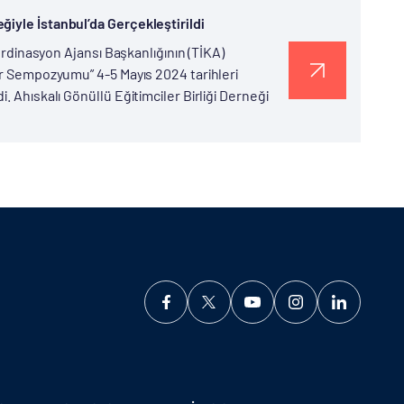
iyle İstanbul’da Gerçekleştirildi
oordinasyon Ajansı Başkanlığının (TİKA)
er Sempozyumu” 4-5 Mayıs 2024 tarihleri
. Ahıskalı Gönüllü Eğitimciler Birliği Derneği