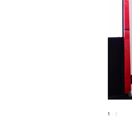
1
-
2