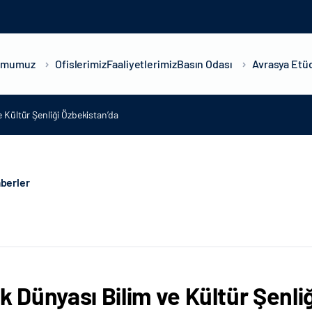
umumuz
Ofislerimiz
Faaliyetlerimiz
Basın Odası
Avrasya Etüd
e Kültür Şenliği Özbekistan’da
berler
rk Dünyası Bilim ve Kültür Şenli