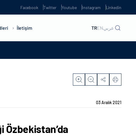
Facebook
Twitter
Youtube
Instagram
Linkedin
leri
İletişim
TR
EN
عربي
03 Aralık 2021
ği Özbekistan’da