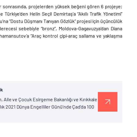
er sonrasında, projelerden yüksek beğeni gören 6 projeye;
Türkiye’den Helin Seçil Demirtaş’a “Akıllı Trafik Yönetimi”
oğlu’na “Dostu Düşmanı Tanıyan Gözlük” projesi için üçüncülük
derecesi sebebiyle “bronz”, Moldova-Gagavuzya’dan Diana
h Shamansutov’a “Araç kontrol çipi-araç sallama ve yaklaşma
ek
ın, Aile ve Çocuk Esirgeme Bakanlığı ve Kırıkkale
alık 2021 Dünya Engelliler Günü'nde Çad’da 100