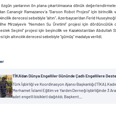
in özgün yanlarının ön plana çıkartılmasına dönük değerlendirmel
an Canangir Ramazanov’a “Garson Robot Projesi” için birincilik ve 
 ikincilik derecesi sebebiyle “altın”, Azerbaycan’dan Ferid Huseyin
lhe Mirzaiyev’e “Nemden Su Üretimi” projesi için dördüncülük 
“Meslek Seçimi” projesi için beşincilik ve Kazakistan’dan Abdulla
esi için altıncılık derecesi sebebiyle “gümüş” madalya verildi.
ber
TİKA’dan Dünya Engelliler Gününde Çadlı Engellilere Dest
Türk İşbirliği ve Koordinasyon Ajansı Başkanlığı (TİKA), Kad
Merhamet İslami Eğitim ve Yardım Derneği işbirliğinde 3 Ar
adet engelli bisikleti dağıtıldı. Başkent...