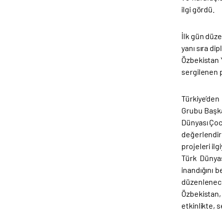
ilgi gördü.
İlk gün düz
yanı sıra di
Özbekistan Y
sergilenen p
Türkiye’den
Grubu Başka
Dünyası Çocu
değerlendir
projeleri ilg
Türk Dünyas
inandığını 
düzenlenecek
Özbekistan
etkinlikte, 