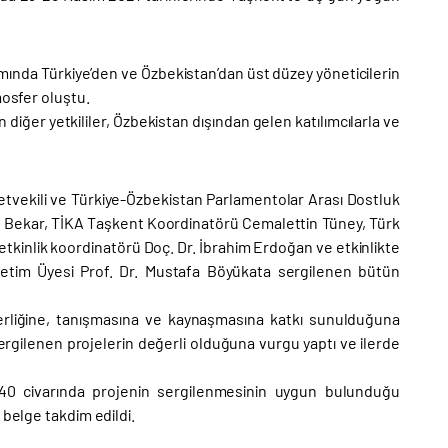
ında Türkiye’den ve Özbekistan’dan üst düzey yöneticilerin
mosfer oluştu.
ğer yetkililer, Özbekistan dışından gelen katılımcılarla ve
letvekili ve Türkiye-Özbekistan Parlamentolar Arası Dostluk
 Bekar, TİKA Taşkent Koordinatörü Cemalettin Tüney, Türk
tkinlik koordinatörü Doç. Dr. İbrahim Erdoğan ve etkinlikte
retim Üyesi Prof. Dr. Mustafa Böyükata sergilenen bütün
aberliğine, tanışmasına ve kaynaşmasına katkı sunulduğuna
ergilenen projelerin değerli olduğuna vurgu yaptı ve ilerde
40 civarında projenin sergilenmesinin uygun bulunduğu
 belge takdim edildi.