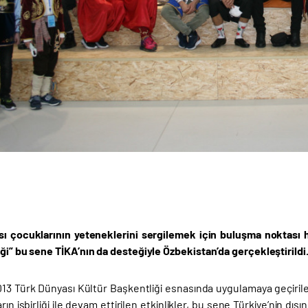
ı çocuklarının yeteneklerini sergilemek için buluşma noktası ha
ği” bu sene TİKA’nın da desteğiyle Özbekistan’da gerçekleştirildi
013 Türk Dünyası Kültür Başkentliği esnasında uygulamaya geçiril
rın işbirliği ile devam ettirilen etkinlikler, bu sene Türkiye’nin 