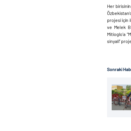
Her birisin
Özbekistan’d
projesi için
ve Melek Bi
Mitioglo’a 
sinyali” proj
Sonraki Ha