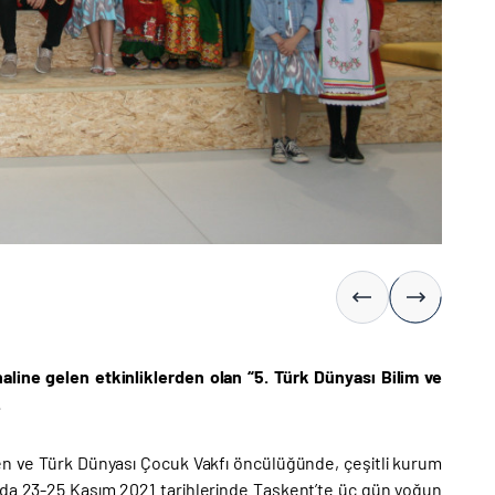
line gelen etkinliklerden olan “5. Türk Dünyası Bilim ve
.
en ve Türk Dünyası Çocuk Vakfı öncülüğünde, çeşitli kurum
dışında 23-25 Kasım 2021 tarihlerinde Taşkent’te üç gün yoğun