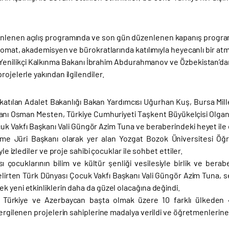
enlenen açılış programında ve son gün düzenlenen kapanış program
plomat, akademisyen ve bürokratlarında katılımıyla heyecanlı bir at
enilikçi Kalkınma Bakanı İbrahim Abdurahmanov ve Özbekistan’dan di
rojelerle yakından ilgilendiler.
 katılan Adalet Bakanlığı Bakan Yardımcısı Uğurhan Kuş, Bursa Mil
nı Osman Mesten, Türkiye Cumhuriyeti Taşkent Büyükelçisi Olgan
k Vakfı Başkanı Vali Güngör Azim Tuna ve beraberindeki heyet ile e
me Jüri Başkanı olarak yer alan Yozgat Bozok Üniversitesi Öğ
iyle izlediler ve proje sahibi çocuklar ile sohbet ettiler.
ı çocuklarının bilim ve kültür şenliği vesilesiyle birlik ve ber
belirten Türk Dünyası Çocuk Vakfı Başkanı Vali Güngör Azim Tuna, s
 yeni etkinliklerin daha da güzel olacağına değindi.
, Türkiye ve Azerbaycan başta olmak üzere 10 farklı ülkeden 
sergilenen projelerin sahiplerine madalya verildi ve öğretmenlerine