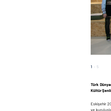
1
-
5
Türk Dünyas
Kültür Şenli
Eskişehir 2
ve kuruluşla