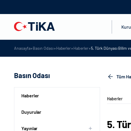
Kur
»
»
»
»
Anasayfa
Basın Odası
Haberler
Haberler
5. Türk Dünyası Bilim v
Basın Odası
Tüm Ha
Haberler
Haberler
Duyurular
5. Tü
Yayınlar