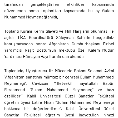
tarafından gerçekleştirilen etkinlikler kapsamında
düzenlenen anma toplantıları kapsamında bu ay Gulam
Muhammed Meymeneği anıldı.
Toplantı Kuranı Kerim tilaveti ve Milli Marşların okunması ile
açıldı. TİKA Koordinatörü Süleyman Şahin’in hoşgeldiniz
konuşmasından sonra Afganistan Cumhurbaşkanı Birinci
Yardımcısı Raşit Dostum’un mektubu Özel Kalem Müdür
Yardımcısı Hümayun Hayri tarafından okundu.
Toplantıda, Uyuşturucu ile Mücadele Bakanı Selamat Azîmî
“Afganistan sanatının mümtaz bir çehresi Gulam Muhammed
Meymenegî”, Cevizcan Milletvekili İnayetullah Babür
Ferahmend “Gulam Muhammed Meymenegî ve bazı
özellikleri”, Kabil Üniversitesi Güzel Sanatlar Fakültesi
öğretim üyesi Latife Miran “Gulam Muhammed Meymenegî
hakkında bir değerlendirme”, Kabil Üniversitesi Güzel
Sanatlar Fakültesi öğretim üyesi İnayetullah Niyazi