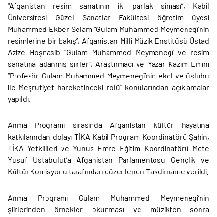
"Afganistan resim sanatının iki parlak siması”, Kabil
Üniversitesi Güzel Sanatlar Fakültesi öğretim üyesi
Muhammed Ekber Selam “Gulam Muhammed Meymenegî’nin
resimlerine bir bakış”, Afganistan Milli Müzik Enstitüsü Üstad
Azize Hoşnasib “Gulam Muhammed Meymenegî ve resim
sanatına adanmış şiirler”, Araştırmacı ve Yazar Kâzım Emînî
“Profesör Gulam Muhammed Meymenegî’nin ekol ve üslubu
ile Meşrutiyet hareketindeki rolü” konularından açıklamalar
yapıldı.
Anma Programı sırasında Afganistan kültür hayatına
katkılarından dolayı TİKA Kabil Program Koordinatörü Şahin,
TİKA Yetkilileri ve Yunus Emre Eğitim Koordinatörü Mete
Yusuf Ustabulut’a Afganistan Parlamentosu Gençlik ve
Kültür Komisyonu tarafından düzenlenen Takdirname verildi.
Anma Programı Gulam Muhammed Meymenegî’nin
şiirlerinden örnekler okunması ve müzikten sonra