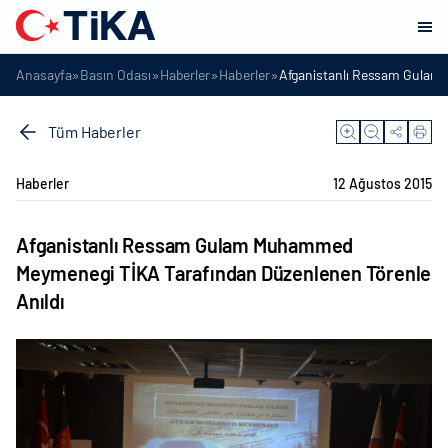
»
»
»
»
Anasayfa
Basın Odası
Haberler
Haberler
Afganistanlı Ressam Gulam
Tüm Haberler
Haberler
12 Ağustos 2015
Afganistanlı Ressam Gulam Muhammed
Meymenegi TİKA Tarafından Düzenlenen Törenle
Anıldı