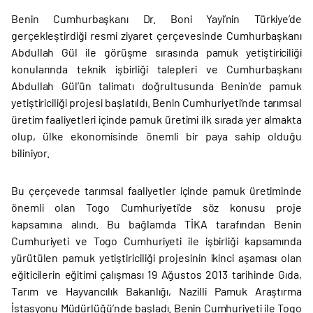
Benin Cumhurbaşkanı Dr. Boni Yayi’nin Türkiye’de
gerçekleştirdiği resmi ziyaret çerçevesinde Cumhurbaşkanı
Abdullah Gül ile görüşme sırasında pamuk yetiştiriciliği
konularında teknik işbirliği talepleri ve Cumhurbaşkanı
Abdullah Gül’ün talimatı doğrultusunda Benin’de pamuk
yetiştiriciliği projesi başlatıldı. Benin Cumhuriyeti’nde tarımsal
üretim faaliyetleri içinde pamuk üretimi ilk sırada yer almakta
olup, ülke ekonomisinde önemli bir paya sahip olduğu
biliniyor.
Bu çerçevede tarımsal faaliyetler içinde pamuk üretiminde
önemli olan Togo Cumhuriyeti’de söz konusu proje
kapsamına alındı. Bu bağlamda TİKA tarafından Benin
Cumhuriyeti ve Togo Cumhuriyeti ile işbirliği kapsamında
yürütülen pamuk yetiştiriciliği projesinin ikinci aşaması olan
eğiticilerin eğitimi çalışması 19 Ağustos 2013 tarihinde Gıda,
Tarım ve Hayvancılık Bakanlığı, Nazilli Pamuk Araştırma
İstasyonu Müdürlüğü’nde başladı. Benin Cumhuriyeti ile Togo