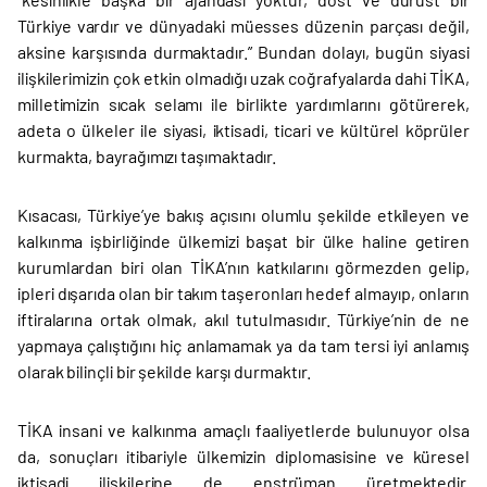
Türkiye vardır ve dünyadaki müesses düzenin parçası değil,
aksine karşısında durmaktadır.” Bundan dolayı, bugün siyasi
ilişkilerimizin çok etkin olmadığı uzak coğrafyalarda dahi TİKA,
milletimizin sıcak selamı ile birlikte yardımlarını götürerek,
adeta o ülkeler ile siyasi, iktisadi, ticari ve kültürel köprüler
kurmakta, bayrağımızı taşımaktadır.
Kısacası, Türkiye’ye bakış açısını olumlu şekilde etkileyen ve
kalkınma işbirliğinde ülkemizi başat bir ülke haline getiren
kurumlardan biri olan TİKA’nın katkılarını görmezden gelip,
ipleri dışarıda olan bir takım taşeronları hedef almayıp, onların
iftiralarına ortak olmak, akıl tutulmasıdır. Türkiye’nin de ne
yapmaya çalıştığını hiç anlamamak ya da tam tersi iyi anlamış
olarak bilinçli bir şekilde karşı durmaktır.
TİKA insani ve kalkınma amaçlı faaliyetlerde bulunuyor olsa
da, sonuçları itibariyle ülkemizin diplomasisine ve küresel
iktisadi ilişkilerine de enstrüman üretmektedir.