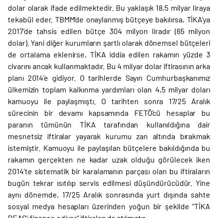
dolar olarak ifade edilmektedir. Bu yaklaşık 18,5 milyar liraya
tekabül eder. TBMM’de onaylanmış bütçeye bakılırsa, TİKA’ya
2017’de tahsis edilen bütçe 304 milyon liradır (65 milyon
dolar). Yani diğer kurumların şartlı olarak dönemsel bütçeleri
de ortalama eklenirse, TİKA iddia edilen rakamın yüzde 3
civarını ancak kullanmaktadır. Bu 4 milyar dolar iftirasının arka
planı 2014’e gidiyor. O tarihlerde Sayın Cumhurbaşkanımız
ülkemizin toplam kalkınma yardımları olan 4,5 milyar doları
kamuoyu ile paylaşmıştı. O tarihten sonra 17/25 Aralık
sürecinin bir devamı kapsamında FETÖ’cü hesaplar bu
paranın tümünün TİKA tarafından kullanıldığına dair
mesnetsiz iftiralar yayarak kurumu zan altında bırakmak
istemiştir. Kamuoyu ile paylaşılan bütçelere bakıldığında bu
rakamın gerçekten ne kadar uzak olduğu görülecek iken
2014’te sistematik bir karalamanın parçası olan bu iftiraların
bugün tekrar ısıtılıp servis edilmesi düşündürücüdür. Yine
aynı dönemde, 17/25 Aralık sonrasında yurt dışında sahte
sosyal medya hesapları üzerinden yoğun bir şekilde “TİKA
DEAŞ’ı finanse ediyor” iftiraları da atılmıştır.