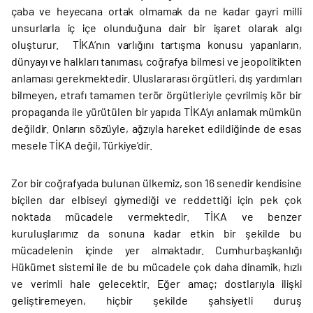
çaba ve heyecana ortak olmamak da ne kadar gayri milli
unsurlarla iç içe olunduğuna dair bir işaret olarak algı
oluşturur. TİKA’nın varlığını tartışma konusu yapanların,
dünyayı ve halkları tanıması, coğrafya bilmesi ve jeopolitikten
anlaması gerekmektedir. Uluslararası örgütleri, dış yardımları
bilmeyen, etrafı tamamen terör örgütleriyle çevrilmiş kör bir
propaganda ile yürütülen bir yapıda TİKA’yı anlamak mümkün
değildir. Onların sözüyle, ağzıyla hareket edildiğinde de esas
mesele TİKA değil, Türkiye’dir.
Zor bir coğrafyada bulunan ülkemiz, son 16 senedir kendisine
biçilen dar elbiseyi giymediği ve reddettiği için pek çok
noktada mücadele vermektedir. TİKA ve benzer
kuruluşlarımız da sonuna kadar etkin bir şekilde bu
mücadelenin içinde yer almaktadır. Cumhurbaşkanlığı
Hükümet sistemi ile de bu mücadele çok daha dinamik, hızlı
ve verimli hale gelecektir. Eğer amaç; dostlarıyla ilişki
geliştiremeyen, hiçbir şekilde şahsiyetli duruş