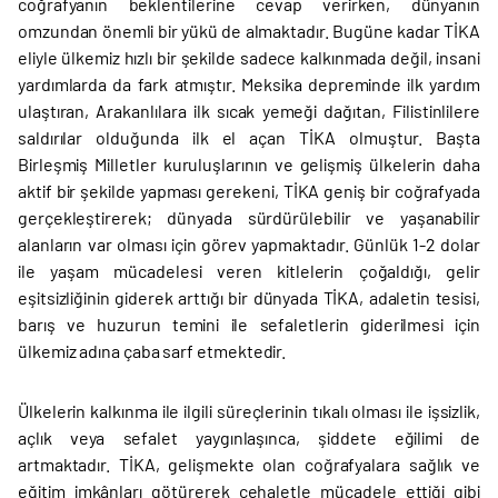
coğrafyanın beklentilerine cevap verirken, dünyanın
omzundan önemli bir yükü de almaktadır. Bugüne kadar TİKA
eliyle ülkemiz hızlı bir şekilde sadece kalkınmada değil, insani
yardımlarda da fark atmıştır. Meksika depreminde ilk yardım
ulaştıran, Arakanlılara ilk sıcak yemeği dağıtan, Filistinlilere
saldırılar olduğunda ilk el açan TİKA olmuştur. Başta
Birleşmiş Milletler kuruluşlarının ve gelişmiş ülkelerin daha
aktif bir şekilde yapması gerekeni, TİKA geniş bir coğrafyada
gerçekleştirerek; dünyada sürdürülebilir ve yaşanabilir
alanların var olması için görev yapmaktadır. Günlük 1-2 dolar
ile yaşam mücadelesi veren kitlelerin çoğaldığı, gelir
eşitsizliğinin giderek arttığı bir dünyada TİKA, adaletin tesisi,
barış ve huzurun temini ile sefaletlerin giderilmesi için
ülkemiz adına çaba sarf etmektedir.
Ülkelerin kalkınma ile ilgili süreçlerinin tıkalı olması ile işsizlik,
açlık veya sefalet yaygınlaşınca, şiddete eğilimi de
artmaktadır. TİKA, gelişmekte olan coğrafyalara sağlık ve
eğitim imkânları götürerek cehaletle mücadele ettiği gibi