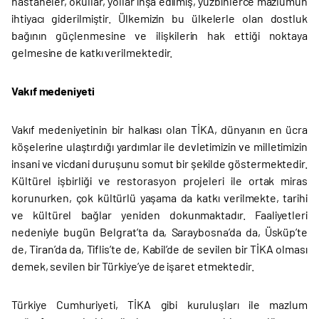
hastaneler, okullar, yollar inşa edilmiş, yüzbinlerce mazlumun
ihtiyacı giderilmiştir. Ülkemizin bu ülkelerle olan dostluk
bağının güçlenmesine ve ilişkilerin hak ettiği noktaya
gelmesine de katkı verilmektedir.
Vakıf medeniyeti
Vakıf medeniyetinin bir halkası olan TİKA, dünyanın en ücra
köşelerine ulaştırdığı yardımlar ile devletimizin ve milletimizin
insani ve vicdani duruşunu somut bir şekilde göstermektedir.
Kültürel işbirliği ve restorasyon projeleri ile ortak miras
korunurken, çok kültürlü yaşama da katkı verilmekte, tarihi
ve kültürel bağlar yeniden dokunmaktadır. Faaliyetleri
nedeniyle bugün Belgrat’ta da, Saraybosna’da da, Üsküp’te
de, Tiran’da da, Tiflis’te de, Kabil’de de sevilen bir TİKA olması
demek, sevilen bir Türkiye’ye de işaret etmektedir.
Türkiye Cumhuriyeti, TİKA gibi kuruluşları ile mazlum