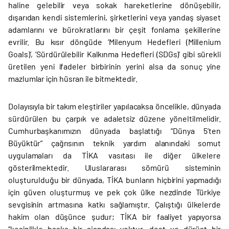
haline gelebilir veya sokak hareketlerine dönüşebilir,
dışarıdan kendi sistemlerini, şirketlerini veya yandaş siyaset
adamlarını ve bürokratlarını bir çeşit fonlama şekillerine
evrilir. Bu kısır döngüde ‘Milenyum Hedefleri (Millenium
Goals)’, ‘Sürdürülebilir Kalkınma Hedefleri (SDGs)’ gibi sürekli
üretilen yeni ifadeler birbirinin yerini alsa da sonuç yine
mazlumlar için hüsran ile bitmektedir.
Dolayısıyla bir takım eleştiriler yapılacaksa öncelikle, dünyada
sürdürülen bu çarpık ve adaletsiz düzene yöneltilmelidir.
Cumhurbaşkanımızın dünyada başlattığı “Dünya 5’ten
Büyüktür” çağrısının teknik yardım alanındaki somut
uygulamaları da TİKA vasıtası ile diğer ülkelere
gösterilmektedir. Uluslararası sömürü sisteminin
oluşturulduğu bir dünyada, TİKA bunların hiçbirini yapmadığı
için güven oluşturmuş ve pek çok ülke nezdinde Türkiye
sevgisinin artmasına katkı sağlamıştır. Çalıştığı ülkelerde
hakim olan düşünce şudur; TİKA bir faaliyet yapıyorsa
“kesinlikle başka bir ajandası yoktur, dost ve dürüst bir