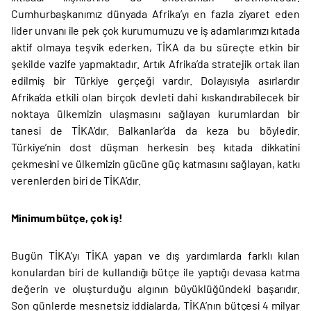
Cumhurbaşkanımız dünyada Afrika’yı en fazla ziyaret eden
lider unvanı ile pek çok kurumumuzu ve iş adamlarımızı kıtada
aktif olmaya teşvik ederken, TİKA da bu süreçte etkin bir
şekilde vazife yapmaktadır. Artık Afrika’da stratejik ortak ilan
edilmiş bir Türkiye gerçeği vardır. Dolayısıyla asırlardır
Afrika’da etkili olan birçok devleti dahi kıskandırabilecek bir
noktaya ülkemizin ulaşmasını sağlayan kurumlardan bir
tanesi de TİKA’dır. Balkanlar’da da keza bu böyledir.
Türkiye’nin dost düşman herkesin beş kıtada dikkatini
çekmesini ve ülkemizin gücüne güç katmasını sağlayan, katkı
verenlerden biri de TİKA’dır.
Minimum bütçe, çok iş!
Bugün TİKA’yı TİKA yapan ve dış yardımlarda farklı kılan
konulardan biri de kullandığı bütçe ile yaptığı devasa katma
değerin ve oluşturduğu algının büyüklüğündeki başarıdır.
Son günlerde mesnetsiz iddialarda, TİKA’nın bütçesi 4 milyar