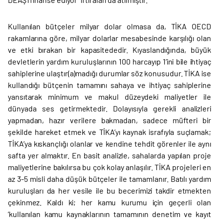
Kullanılan bütçeler milyar dolar olmasa da, TİKA OECD
rakamlarına göre, milyar dolarlar mesabesinde karşılığı olan
ve etki bırakan bir kapasitededir. Kıyaslandığında, büyük
devletlerin yardım kuruluşlarının 100 harcayıp 1’ini bile ihtiyaç
sahiplerine ulaştır(a)madığı durumlar söz konusudur. TİKA ise
kullandığı bütçenin tamamını sahaya ve ihtiyaç sahiplerine
yansıtarak minimum ve makul düzeydeki maliyetler ile
dünyada ses getirmektedir. Dolayısıyla gerekli analizleri
yapmadan, hazır verilere bakmadan, sadece müfteri bir
şekilde hareket etmek ve TİKA’yı kaynak israfıyla suçlamak;
TİKA’ya kıskançlığı olanlar ve kendine tehdit görenler ile aynı
safta yer almaktır. En basit analizle, sahalarda yapılan proje
maliyetlerine bakılırsa bu çok kolay anlaşılır. TİKA projeleri en
az 3-5 misli daha düşük bütçeler ile tamamlanır. Batılı yardım
kuruluşları da her vesile ile bu becerimizi takdir etmekten
çekinmez. Kaldı ki; her kamu kurumu için geçerli olan
‘kullanılan kamu kaynaklarının tamamının denetim ve kayıt