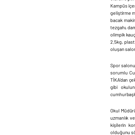
Kampüs içeri
geliştirme m
bacak makin
tezgahı, dam
olimpik kauç
2.5kg, plast
oluşan salon
Spor salonu
sorumlu Cu
TİKA’dan çe
gibi okulu
cumhurbaşkan
Okul Müdürü
uzmanlık ve 
kişilerin k
olduğunu sö