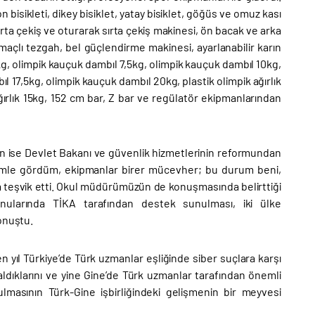
isikleti, dikey bisiklet, yatay bisiklet, göğüs ve omuz kası
rta çekiş ve oturarak sırta çekiş makinesi, ön bacak ve arka
maçlı tezgah, bel güçlendirme makinesi, ayarlanabilir karın
g, olimpik kauçuk dambıl 7,5kg, olimpik kauçuk dambıl 10kg,
 17,5kg, olimpik kauçuk dambıl 20kg, plastik olimpik ağırlık
k ağırlık 15kg, 152 cm bar, Z bar ve regülatör ekipmanlarından
an ise Devlet Bakanı ve güvenlik hizmetlerinin reformundan
mle gördüm, ekipmanlar birer mücevher; bu durum beni,
 teşvik etti. Okul müdürümüzün de konuşmasında belirttiği
nularında TİKA tarafından destek sunulması, iki ülke
onuştu.
yıl Türkiye’de Türk uzmanlar eşliğinde siber suçlara karşı
 aldıklarını ve yine Gine’de Türk uzmanlar tarafından önemli
rulmasının Türk-Gine işbirliğindeki gelişmenin bir meyvesi