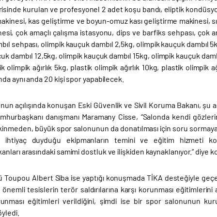
sinde kurulan ve profesyonel 2 adet koşu bandı, eliptik kondüsyon b
akinesi, kas geliştirme ve boyun-omuz kası geliştirme makinesi, sı
esi, çok amaçlı çalışma istasyonu, dips ve barfiks sehpası, çok a
bıl sehpası, olimpik kauçuk dambıl 2,5kg, olimpik kauçuk dambıl 5k
uk dambıl 12,5kg, olimpik kauçuk dambıl 15kg, olimpik kauçuk dambıl
ik olimpik ağırlık 5kg, plastik olimpik ağırlık 10kg, plastik olimpi
da aynı anda 20 kişi spor yapabilecek.
nun açılışında konuşan Eski Güvenlik ve Sivil Koruma Bakanı, şu 
mhurbaşkanı danışmanı Maramany Cisse, “Salonda kendi gözleri
kinmeden, büyük spor salonunun da donatılması için soru sormaya
n ihtiyaç duyduğu ekipmanların temini ve eğitim hizmeti ko
ları arasındaki samimi dostluk ve ilişkiden kaynaklanıyor.” diye k
 Toupou Albert Siba ise yaptığı konuşmada TİKA desteğiyle geçen 
önemli tesislerin terör saldırılarına karşı korunması eğitimlerini
orunması eğitimleri verildiğini, şimdi ise bir spor salonunun ku
yledi.