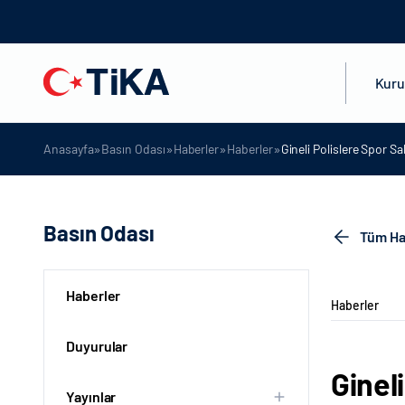
Kur
»
»
»
»
Anasayfa
Basın Odası
Haberler
Haberler
Gineli Polislere Spor S
Basın Odası
Tüm Ha
Haberler
Haberler
Duyurular
Ginel
Yayınlar