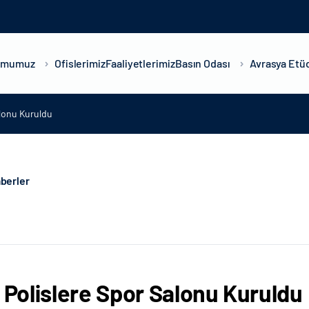
umumuz
Ofislerimiz
Faaliyetlerimiz
Basın Odası
Avrasya Etüd
alonu Kuruldu
berler
i Polislere Spor Salonu Kuruldu