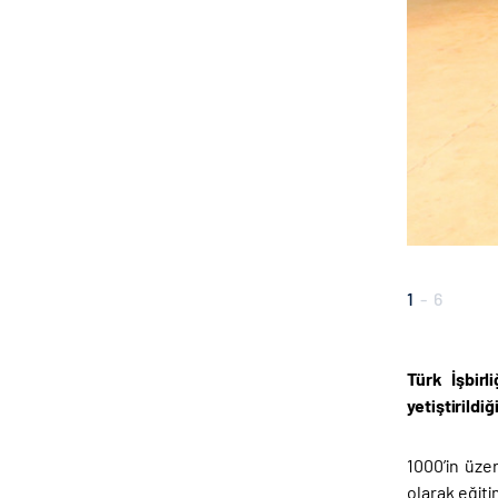
1
-
6
Türk İşbirl
yetiştirild
1000’in üze
olarak eğiti