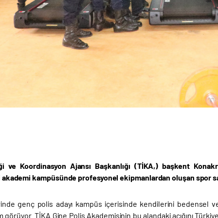
iği ve Koordinasyon Ajansı Başkanlığı (TİKA,) başkent Konakr
iği akademi kampüsünde profesyonel ekipmanlardan oluşan spor s
rinde genç polis adayı kampüs içerisinde kendilerini bedensel ve
m görüyor. TİKA Gine Polis Akademisinin bu alandaki açığını Türkiye