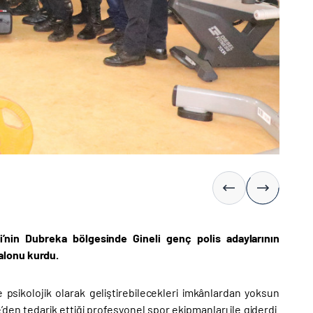
i’nin Dubreka bölgesinde Gineli genç polis adaylarının
alonu kurdu.
 psikolojik olarak geliştirebilecekleri imkânlardan yoksun
’den tedarik ettiği profesyonel spor ekipmanları ile giderdi.