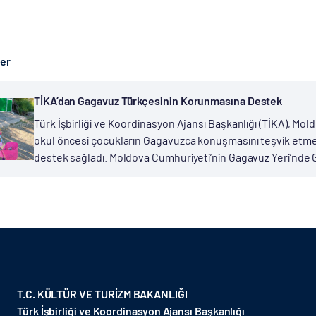
ber
TİKA’dan Gagavuz Türkçesinin Korunmasına Destek
Türk İşbirliği ve Koordinasyon Ajansı Başkanlığı (TİKA), Mo
okul öncesi çocukların Gagavuzca konuşmasını teşvik etmek
destek sağladı. Moldova Cumhuriyeti’nin Gagavuz Yeri’nde Gag
T.C. KÜLTÜR VE TURİZM BAKANLIĞI
Türk İşbirliği ve Koordinasyon Ajansı Başkanlığı