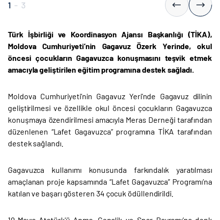
1
-
3
Türk İşbirliği ve Koordinasyon Ajansı Başkanlığı (TİKA),
Moldova Cumhuriyeti’nin Gagavuz Özerk Yerinde, okul
öncesi çocukların Gagavuzca konuşmasını teşvik etmek
amacıyla geliştirilen eğitim programına destek sağladı.
Moldova Cumhuriyeti’nin Gagavuz Yeri’nde Gagavuz dilinin
geliştirilmesi ve özellikle okul öncesi çocukların Gagavuzca
konuşmaya özendirilmesi amacıyla Meras Derneği tarafından
düzenlenen “Lafet Gagavuzca” programına TİKA tarafından
destek sağlandı.
Gagavuzca kullanımı konusunda farkındalık yaratılması
amaçlanan proje kapsamında “Lafet Gagavuzca” Programı’na
katılan ve başarı gösteren 34 çocuk ödüllendirildi.
19 Mayıs Atatürk'ü Anma, Gençlik ve Spor Bayramı’na denk