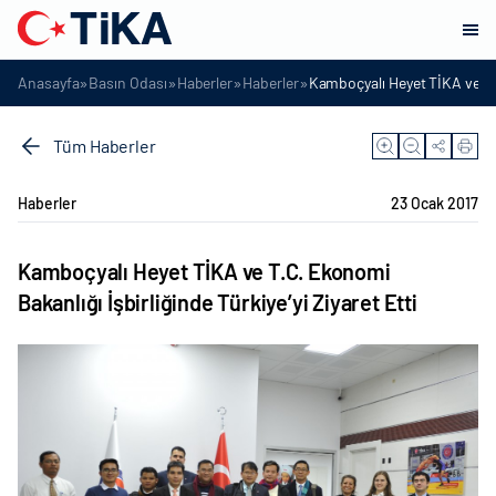
»
»
»
»
Anasayfa
Basın Odası
Haberler
Haberler
Kamboçyalı Heyet TİKA ve T.C.
Tüm Haberler
Haberler
23 Ocak 2017
Kamboçyalı Heyet TİKA ve T.C. Ekonomi
Bakanlığı İşbirliğinde Türkiye’yi Ziyaret Etti