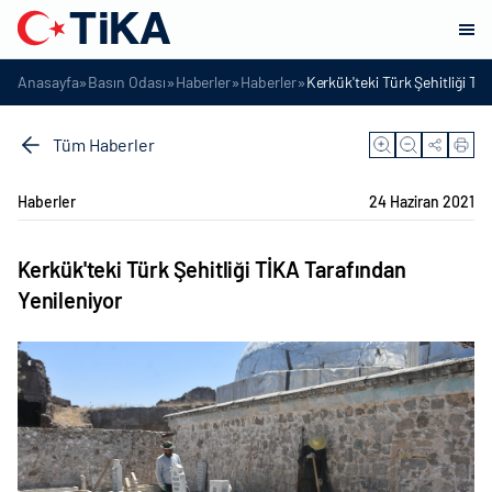
»
»
»
»
Anasayfa
Basın Odası
Haberler
Haberler
Kerkük'teki Türk Şehitliği Tİ
Tüm Haberler
Haberler
24 Haziran 2021
Kerkük'teki Türk Şehitliği TİKA Tarafından
Yenileniyor