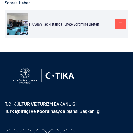
Sonraki Haber
TİKA’dan Tacikistan’da Türkçe Eğitimine Destek
T.C. KÜLTÜR VE TURİZM BAKANLIĞI
Türk İşbirliği ve Koordinasyon Ajansı Başkanlığı