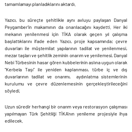
tamamlamayı planladıklarını aktardı.
Yazıcı, bu süreçte şehitlikle aynı avluyu paylaşan Danyal
Peygamber'in makamının da onarılacağını kaydetti. Her iki
mekanın yenilenmesi için TİKA olarak geçen yıl çalışma
başlattıklarını ifade eden Yazıcı, proje kapsamında; çevre
duvarları ile müştemilat yapılarının tadilat ve yenilenmesi,
mezar taşları ve şehitlik zeminin onarım ve yenilemesi, Danyal
Nebi Türbesinin hasar gören kubbelerinin aslına uygun olarak
“Kerbela Taşı” ile yeniden kaplanması, türbe iç ve dış
duvarlarının tadilat ve onarımı, aydınlatma sistemlerinin
kurulumu ve çevre düzenlemesinin gerçekleştirileceğini
söyledi.
Uzun süredir herhangi bir onarım veya restorasyon çalışması
yapılmayan Türk Şehitliği TİKA’nın yenileme projesiyle ihya
edilecek.