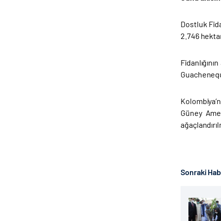
Dostluk Fid
2.746 hektar
Fidanlığını
Guacheneque’
Kolombiya’n
Güney Ameri
ağaçlandırılm
Sonraki Ha