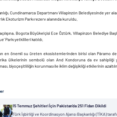
anlığı, Cundinamarca Departmanı Villapinzón Belediyesinde yer a
lık Ekoturizm Parkı rezerv alanında kuruldu.
n açılışına, Bogota Büyükelçisi Ece Öztürk, Villapinzon Belediye 
 Parkı yetkilileri katıldı.
ın en önemli su üreten ekosistemlerinden birisi olan Páramo d
ka ülkelerinin sembolü olan And Kondoruna da ev sahipliği yap
ası, biyoçeşitliliğin korunması ile iklim değişikliği etkilerinin azalt
ber
15 Temmuz Şehitleri İçin Pakistan'da 251 Fidan Dikildi
Türk İşbirliği ve Koordinasyon Ajansı Başkanlığı (TİKA) tar