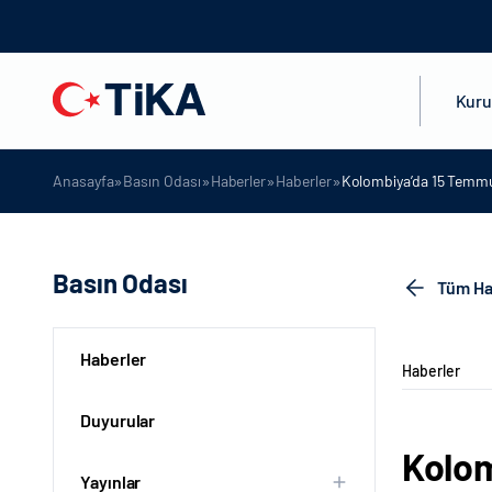
Kur
»
»
»
»
Anasayfa
Basın Odası
Haberler
Haberler
Kolombiya’da 15 Temmuz
Basın Odası
Tüm Ha
Haberler
Haberler
Duyurular
Kolom
Yayınlar