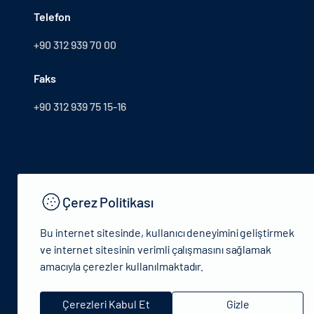
Telefon
+90 312 939 70 00
Faks
+90 312 939 75 15-16
Çerez Politikası
Bu internet sitesinde, kullanıcı deneyimini geliştirmek
ve internet sitesinin verimli çalışmasını sağlamak
amacıyla çerezler kullanılmaktadır.
© 2024 T.C.Kültür ve Turizm Bakanlığı - Tüm hakları saklıdır
Çerezleri Kabul Et
Gizle