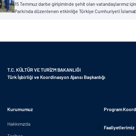
15 Temmuz darbe girişiminde şehit olan vatandaşlarımız için
Parkı’nda düzenlenen etkinliğe Türkiye Cumhuriyeti İslamab
T.C. KÜLTÜR VE TURİZM BAKANLIĞI
Türk İşbirliği ve Koordinasyon Ajansı Başkanlığı
Kurumumuz
Program Koordi
Hakkımızda
Faaliyetlerimiz
Tarihçe