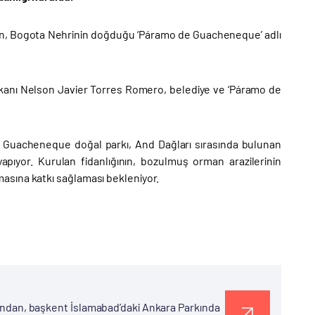
lan, Bogota Nehrinin doğduğu ‘Páramo de Guacheneque’ adlı
Başkanı Nelson Javier Torres Romero, belediye ve ‘Páramo de
e Guacheneque doğal parkı, And Dağları sırasında bulunan
ıyor. Kurulan fidanlığının, bozulmuş orman arazilerinin
ılmasına katkı sağlaması bekleniyor.
afından, başkent İslamabad’daki Ankara Parkında