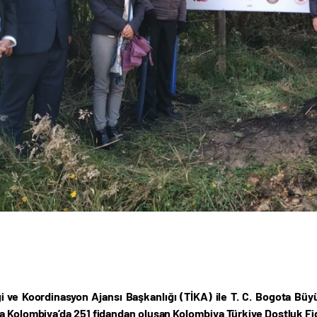
iği ve Koordinasyon Ajansı Başkanlığı (TİKA) ile T. C. Bogota Büyü
a Kolombiya’da 251 fidandan oluşan Kolombiya Türkiye Dostluk Fid