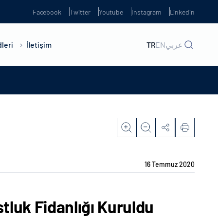
Facebook
Twitter
Youtube
Instagram
Linkedin
leri
İletişim
TR
EN
عربي
16 Temmuz 2020
luk Fidanlığı Kuruldu