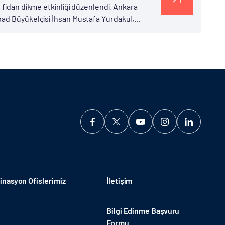
 fidan dikme etkinliği düzenlendi. Ankara
ad Büyükelçisi İhsan Mustafa Yurdakul,...
nasyon Ofislerimiz
İletişim
Bilgi Edinme Başvuru
Formu