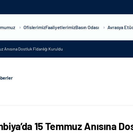
umumuz
Ofislerimiz
Faaliyetlerimiz
Basın Odası
Avrasya Etüd
 Anısına Dostluk Fidanlığı Kuruldu
berler
biya’da 15 Temmuz Anısına Dost