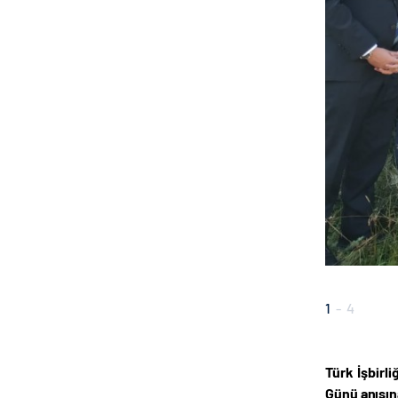
1
-
4
Türk İşbirl
Günü anısın