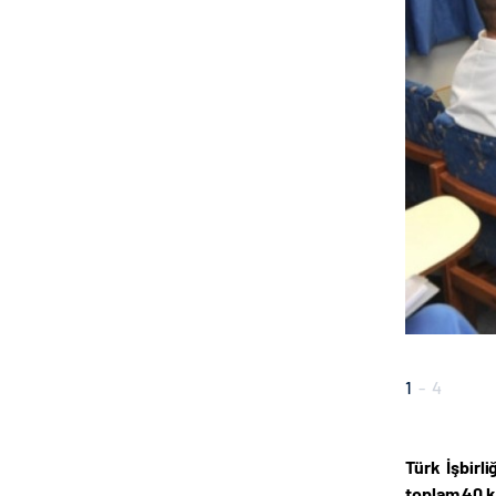
1
-
4
Türk İşbirl
toplam 40 ki