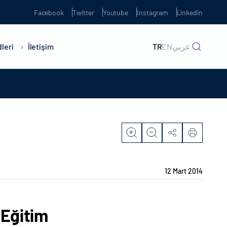
Facebook
Twitter
Youtube
Instagram
Linkedin
leri
İletişim
TR
EN
عربي
12 Mart 2014
 Eğitim