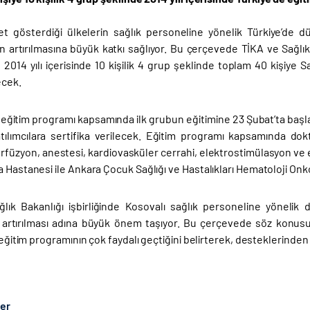
yet gösterdiği ülkelerin sağlık personeline yönelik Türkiye’de dü
in artırılmasına büyük katkı sağlıyor. Bu çerçevede TİKA ve Sağlık
2014 yılı içerisinde 10 kişilik 4 grup şeklinde toplam 40 kişiye S
ecek.
eğitim programı kapsamında ilk grubun eğitimine 23 Şubat’ta başl
ılımcılara sertifika verilecek. Eğitim programı kapsamında dok
erfüzyon, anestesi, kardiovasküler cerrahi, elektrostimülasyon ve
 Hastanesi ile Ankara Çocuk Sağlığı ve Hastalıkları Hematoloji Onko
lık Bakanlığı işbirliğinde Kosovalı sağlık personeline yönelik
 artırılması adına büyük önem taşıyor. Bu çerçevede söz konu
, eğitim programının çok faydalı geçtiğini belirterek, desteklerinden d
ber