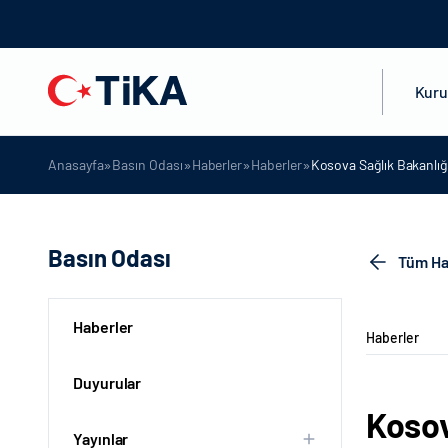
Kur
»
»
»
»
Anasayfa
Basın Odası
Haberler
Haberler
Kosova Sağlık Bakanlığ
Basın Odası
Tüm Ha
Haberler
Haberler
Duyurular
Kosov
Yayınlar