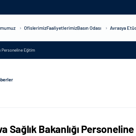
umumuz
Ofislerimiz
Faaliyetlerimiz
Basın Odası
Avrasya Etüd
ı Personeline Eğitim
berler
a Sağlık Bakanlığı Personeline