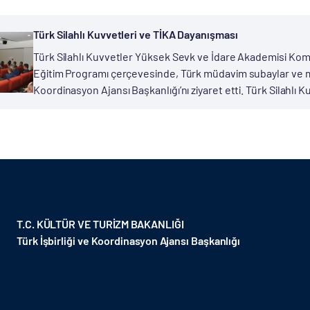
Türk Silahlı Kuvvetleri ve TİKA Dayanışması
Türk Silahlı Kuvvetler Yüksek Sevk ve İdare Akademisi Ko
Eğitim Programı çerçevesinde, Türk müdavim subaylar ve mis
Koordinasyon Ajansı Başkanlığı’nı ziyaret etti. Türk Silahlı 
T.C. KÜLTÜR VE TURİZM BAKANLIĞI
Türk İşbirliği ve Koordinasyon Ajansı Başkanlığı