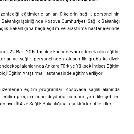
zenlediği eğitimlerle anılan ülkelerin sağlık personelinin
 Bakanlığı işbirliğinde Kosova Cumhuriyeti Sağlık Bakanlığı
ağlık Bakanlığı’na bağlı eğitim ve araştırma hastanelerinde
andı. 22 Mart 2014 tarihine kadar devam edecek olan eğitim
torlar ve sağlık personelinden oluşan ilk gruba kardiyak
 endoskopi alanlarında Ankara Türkiye Yüksek İhtisas Eğitim
loji Eğitim Araştırma Hastanesinde eğitim veriliyor.
 düzenlenen eğitim programları Kosova’da sağlık alanında
su eğitim programından duyduğu memnuniyeti dile getiren
olayı TİKA ve Sağlık Bakanlığı’na teşekkürlerini ilettiler.