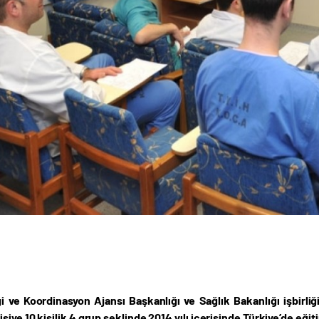
iği ve Koordinasyon Ajansı Başkanlığı ve Sağlık Bakanlığı işbir
şiye 10 kişilik 4 grup şeklinde 2014 yılı içerisinde Türkiye’de eği