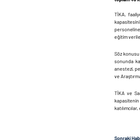
TİKA, faali
kapasitesin
personeline 
eğitim veril
Söz konusu 
sonunda kat
anestezi, p
ve Araştırma
TİKA ve Sağ
kapasitenin
katılımcılar
Sonraki Ha