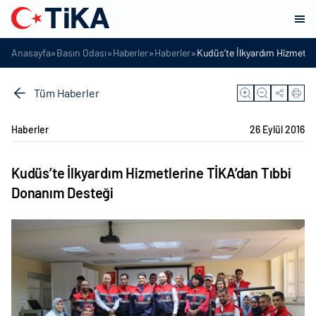
»
»
»
»
Anasayfa
Basın Odası
Haberler
Haberler
Kudüs’te İlkyardım Hizmetle
Tüm Haberler
Haberler
26 Eylül 2016
Kudüs’te İlkyardım Hizmetlerine TİKA’dan Tıbbi
Donanım Desteği