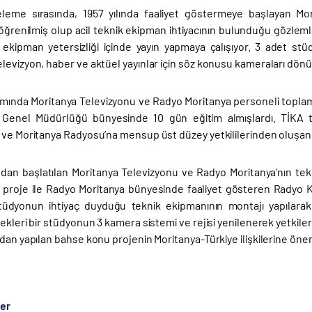
eleme sırasında, 1957 yılında faaliyet göstermeye başlayan Mo
öğrenilmiş olup acil teknik ekipman ihtiyacının bulunduğu gözlemle
 ekipman yetersizliği içinde yayın yapmaya çalışıyor. 3 adet st
evizyon, haber ve aktüel yayınlar için söz konusu kameraları dönü
mında Moritanya Televizyonu ve Radyo Moritanya personeli toplam 
 Genel Müdürlüğü bünyesinde 10 gün eğitim almışlardı. TİKA tar
ve Moritanya Radyosu’na mensup üst düzey yetkililerinden oluşan 5 
ndan başlatılan Moritanya Televizyonu ve Radyo Moritanya’nın tek
proje ile Radyo Moritanya bünyesinde faaliyet gösteren Radyo 
üdyonun ihtiyaç duyduğu teknik ekipmanının montajı yapılarak i
ekleri bir stüdyonun 3 kamera sistemi ve rejisi yenilenerek yetkilere
dan yapılan bahse konu projenin Moritanya-Türkiye ilişkilerine öneml
ber