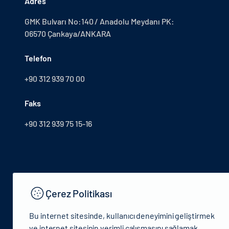
Adres
GMK Bulvarı No:140 / Anadolu Meydanı PK:
06570 Çankaya/ANKARA
Telefon
+90 312 939 70 00
Faks
+90 312 939 75 15-16
Çerez Politikası
Bu internet sitesinde, kullanıcı deneyimini geliştirmek
ve internet sitesinin verimli çalışmasını sağlamak