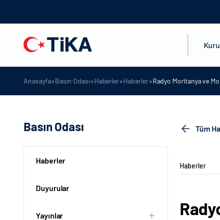
Kur
»
»
»
»
Anasayfa
Basın Odası
Haberler
Haberler
Radyo Moritanya ve Mori
Basın Odası
Tüm Ha
Haberler
Haberler
Duyurular
Radyo
Yayınlar