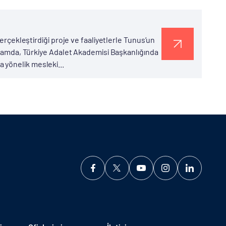
erçekleştirdiği proje ve faaliyetlerle Tunus’un
apsamda, Türkiye Adalet Akademisi Başkanlığında
 yönelik mesleki...