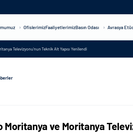
umumuz
Ofislerimiz
Faaliyetlerimiz
Basın Odası
Avrasya Etüd
tanya Televizyonu'nun Teknik Alt Yapısı Yenilendi
berler
 Moritanya ve Moritanya Televi