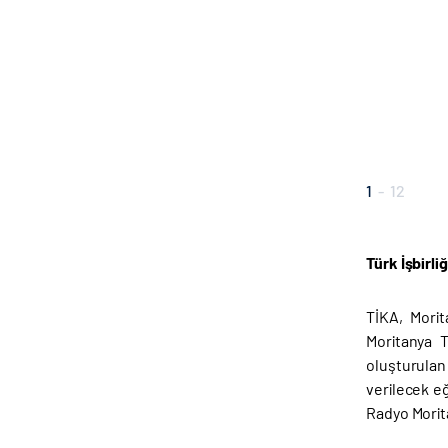
1
-
12
Türk İşbirli
TİKA, Morit
Moritanya 
oluşturulan
verilecek eğ
Radyo Morita