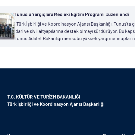
Tunuslu Yargıçlara Mesleki Eğitim Programı Düzenlendi
Türk İşbirliği ve Koordinasyon Ajansı Başkanlığı, Tunus’ta g
idari ve sivil altyapılarına destek olmayı sürdürüyor. Bu k
Tunus Adalet Bakanlığı mensubu yüksek yargı mensuplarına
T.C. KÜLTÜR VE TURİZM BAKANLIĞI
Türk İşbirliği ve Koordinasyon Ajansı Başkanlığı