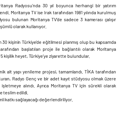
ritanya Radyosu’nda 30 yıl boyunca herhangi bir yatırım
ndi. Moritanya TV ise Irak tarafından 1981 yılında kurulmuş
üdyosu bulunan Moritanya TV’de sadece 3 kamerası çalışır
şümlü olarak kullanıyor.
30 kişinin Türkiye’de eğitilmesi planmış olup bu kapsamda
afından başlatılan proje ile bağlantılı olarak Moritanya
kişilik heyet, Türkiye’ye ziyarette bulundular.
nik alt yapı yenileme projesi, tamamlandı. TİKA tarafından
Kuran, Radyo Genç ve bir adet kayıt stüdyosu olmak üzere
şletmeye alındı. Ayrıca Moritanya TV için sürekli olarak
 teslim edildi.
i katkı sağlayacağı değerlendiriliyor.