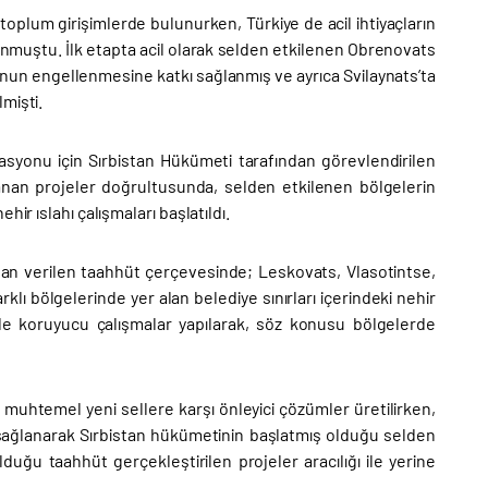
ı toplum girişimlerde bulunurken, Türkiye de acil ihtiyaçların
unmuştu. İlk etapta acil olarak selden etkilenen Obrenovats
un engellenmesine katkı sağlanmış ve ayrıca Svilaynats’ta
mişti.
syonu için Sırbistan Hükümeti tarafından görevlendirilen
lanan projeler doğrultusunda, selden etkilenen bölgelerin
ir ıslahı çalışmaları başlatıldı.
dan verilen taahhüt çerçevesinde; Leskovats, Vlasotintse,
klı bölgelerinde yer alan belediye sınırları içerindeki nehir
ile koruyucu çalışmalar yapılarak, söz konusu bölgelerde
le muhtemel yeni sellere karşı önleyici çözümler üretilirken,
kı sağlanarak Sırbistan hükümetinin başlatmış olduğu selden
duğu taahhüt gerçekleştirilen projeler aracılığı ile yerine