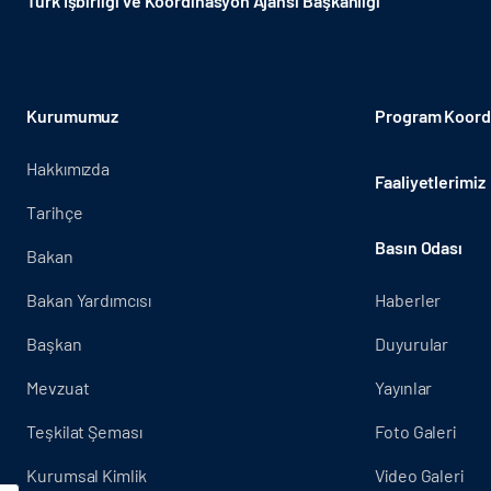
Türk İşbirliği ve Koordinasyon Ajansı Başkanlığı
Kurumumuz
Program Koordi
Hakkımızda
Faaliyetlerimiz
Tarihçe
Basın Odası
Bakan
Bakan Yardımcısı
Haberler
Başkan
Duyurular
Mevzuat
Yayınlar
Teşkilat Şeması
Foto Galeri
Kurumsal Kimlik
Video Galeri