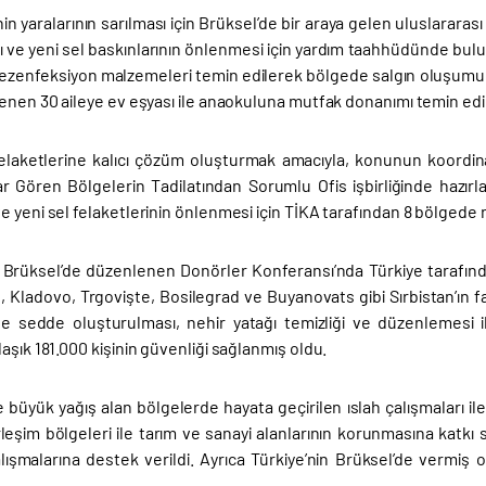
nin yaralarının sarılması için Brüksel’de bir araya gelen uluslararas
ı ve yeni sel baskınlarının önlenmesi için yardım taahhüdünde bul
ezenfeksiyon malzemeleri temin edilerek bölgede salgın oluşumun
enen 30 aileye ev eşyası ile anaokuluna mutfak donanımı temin edil
elaketlerine kalıcı çözüm oluşturmak amacıyla, konunun koordina
r Gören Bölgelerin Tadilatından Sorumlu Ofis işbirliğinde hazır
 yeni sel felaketlerinin önlenmesi için TİKA tarafından 8 bölgede neh
a Brüksel’de düzenlenen Donörler Konferansı’nda Türkiye tarafın
, Kladovo, Trgovişte, Bosilegrad ve Buyanovats gibi Sırbistan’ın far
e sedde oluşturulması, nehir yatağı temizliği ve düzenlemesi 
aşık 181.000 kişinin güvenliği sağlanmış oldu.
de büyük yağış alan bölgelerde hayata geçirilen ıslah çalışmaları i
erleşim bölgeleri ile tarım ve sanayi alanlarının korunmasına kat
ışmalarına destek verildi. Ayrıca Türkiye’nin Brüksel’de vermiş ol