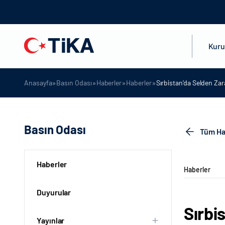
Kur
»
»
»
»
Anasayfa
Basın Odası
Haberler
Haberler
Sırbistan’da Selden Za
Basın Odası
Tüm Ha
Haberler
Haberler
Duyurular
Sırbi
Yayınlar