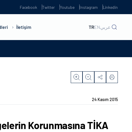
Facebook
Twitter
Youtube
Instagram
Linkedin
leri
İletişim
TR
EN
عربي
24 Kasım 2015
lgelerin Korunmasına TİKA