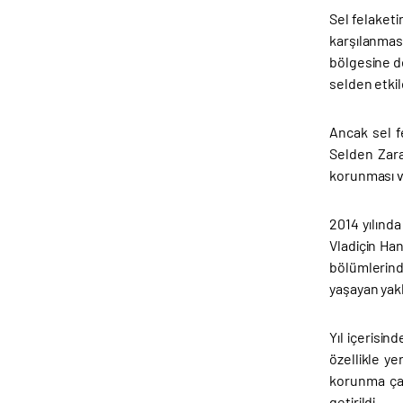
Sel felaketi
karşılanmas
bölgesine d
selden etkil
Ancak sel f
Selden Zara
korunması ve
2014 yılınd
Vladiçin Han
bölümlerind
yaşayan yakl
Yıl içerisin
özellikle y
korunma çal
getirildi.