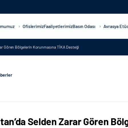
umumuz
Ofislerimiz
Faaliyetlerimiz
Basın Odası
Avrasya Etüd
rar Gören Bölgelerin Korunmasına TİKA Desteği
berler
stan’da Selden Zarar Gören Bö