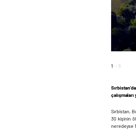
1
-
5
Sırbistan’d
çalışmaları 
Sırbistan, B
30 kişinin 
neredeyse 1