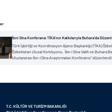
ber
İbni Sina Konferansı TİKA’nın Katkılarıyla Buhara’da Düzen
Türk İşbirliği ve Koordinasyon Ajansı Başkanlığı (TİKA) Öz
Özbekistan Ulusal Komisyonu, İbn-i Sina Vakfı ve Buhara Bel
Uluslararası İbn-i Sina Araştırmaları Konferansı” düzenlend
T.C. KÜLTÜR VE TURİZM BAKANLIĞI